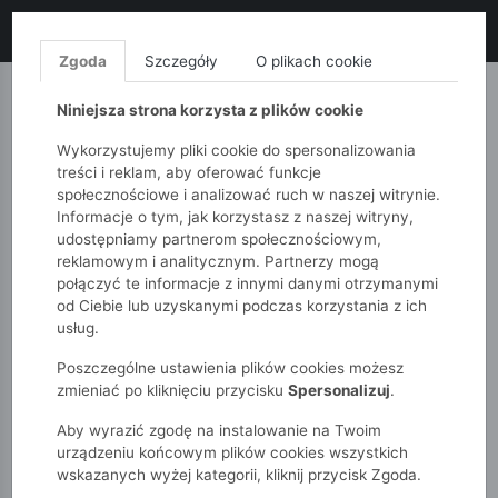
LIKWIDACJA KOLEKCJI!
+ ekstra
-10% z kodem: ALL10
(zakupy
od 120zł) 💣
KUP TERAZ!
Zgoda
Szczegóły
O plikach cookie
MONNARI
QUIOSQUE
FEMESTAGE
Niniejsza strona korzysta z plików cookie
Wykorzystujemy pliki cookie do spersonalizowania
treści i reklam, aby oferować funkcje
społecznościowe i analizować ruch w naszej witrynie.
Informacje o tym, jak korzystasz z naszej witryny,
udostępniamy partnerom społecznościowym,
reklamowym i analitycznym. Partnerzy mogą
połączyć te informacje z innymi danymi otrzymanymi
od Ciebie lub uzyskanymi podczas korzystania z ich
51015kids
Niemowlak
Chłopcy
usług.
Bluza niemowlęca na zamek
Poszczególne ustawienia plików cookies możesz
zmieniać po kliknięciu przycisku
Spersonalizuj
.
Aby wyrazić zgodę na instalowanie na Twoim
urządzeniu końcowym plików cookies wszystkich
wskazanych wyżej kategorii, kliknij przycisk Zgoda.