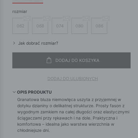
rozmiar
062
068
074
080
086
Jak dobrać rozmiar?
DODAJ DO KOSZYKA
DODAJ DO ULUBIONYCH
OPIS PRODUKTU
Granatowa bluza niemowlęca uszyta z przyjemnej w
dotyku dzianiny o delikatnej strukturze. Prosty fason z
wygodnym zamkiem na całej długości oraz elastycznymi
ściągaczami przy rękawach i na dole. Praktyczna i
komfortowa – idealna jako warstwa wierzchnia w
chłodniejsze dni.