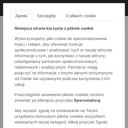
LIKWIDACJA KOLEKCJI!
+ ekstra
-10% z kodem: ALL10
(zakupy
od 120zł) 💣
KUP TERAZ!
Zgoda
Szczegóły
O plikach cookie
MONNARI
QUIOSQUE
FEMESTAGE
Niniejsza strona korzysta z plików cookie
Wykorzystujemy pliki cookie do spersonalizowania
treści i reklam, aby oferować funkcje
społecznościowe i analizować ruch w naszej witrynie.
Informacje o tym, jak korzystasz z naszej witryny,
udostępniamy partnerom społecznościowym,
reklamowym i analitycznym. Partnerzy mogą
połączyć te informacje z innymi danymi otrzymanymi
od Ciebie lub uzyskanymi podczas korzystania z ich
51015kids
Niemowlak
Chłopcy
usług.
Body koszulowe niemowlęce w kratkę
Poszczególne ustawienia plików cookies możesz
zmieniać po kliknięciu przycisku
Spersonalizuj
.
Aby wyrazić zgodę na instalowanie na Twoim
urządzeniu końcowym plików cookies wszystkich
wskazanych wyżej kategorii, kliknij przycisk Zgoda.