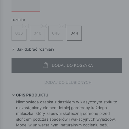
rozmiar
036
040
048
044
Jak dobrać rozmiar?
DODAJ DO KOSZYKA
DODAJ DO ULUBIONYCH
OPIS PRODUKTU
Niemowlęca czapka z daszkiem w klasycznym stylu to
niezastąpiony element letniej garderoby każdego
maluszka, który zapewni skuteczną ochronę przed
słońcem podczas spacerów i wakacyjnych wyjazdów.
Model w uniwersalnym, naturalnym odcieniu beżu