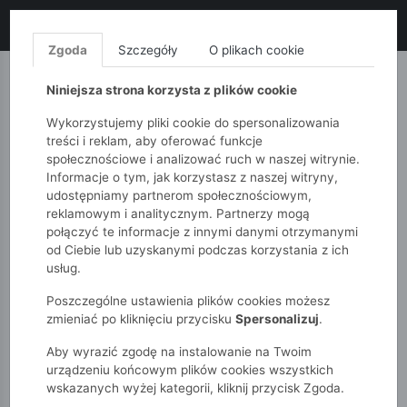
LIKWIDACJA KOLEKCJI!
+ ekstra
-10% z kodem: ALL10
(zakupy
od 120zł) 💣
KUP TERAZ!
Zgoda
Szczegóły
O plikach cookie
MONNARI
QUIOSQUE
FEMESTAGE
Niniejsza strona korzysta z plików cookie
Wykorzystujemy pliki cookie do spersonalizowania
treści i reklam, aby oferować funkcje
społecznościowe i analizować ruch w naszej witrynie.
Informacje o tym, jak korzystasz z naszej witryny,
udostępniamy partnerom społecznościowym,
reklamowym i analitycznym. Partnerzy mogą
połączyć te informacje z innymi danymi otrzymanymi
od Ciebie lub uzyskanymi podczas korzystania z ich
51015kids
Niemowlak
Chłopcy
usług.
Czapka z daszkiem dla niemowlaka
Poszczególne ustawienia plików cookies możesz
zmieniać po kliknięciu przycisku
Spersonalizuj
.
Aby wyrazić zgodę na instalowanie na Twoim
urządzeniu końcowym plików cookies wszystkich
wskazanych wyżej kategorii, kliknij przycisk Zgoda.