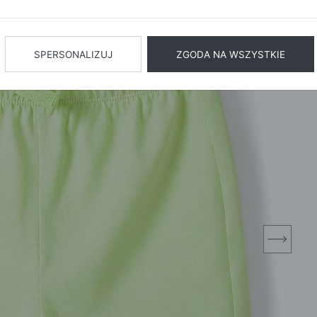
BIŻUTERIA
BIELIZN
AŻ WSZYSTKIE
SPERSONALIZUJ
ZGODA NA WSZYSTKIE
next