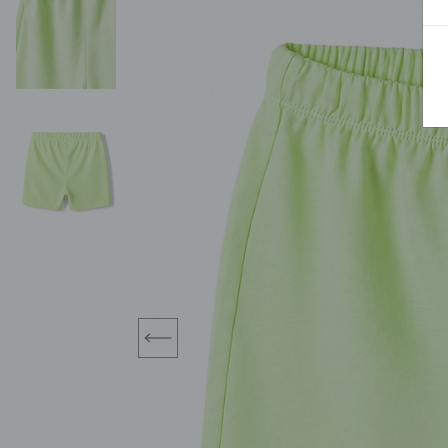
BLUZY
SPODENKI
SWETRY
T-SHIRTY
KOMBINEZONY I
POKAŻ WSZYSTKIE
POK
CZAPKI
KURTKI
SWETRY
SKARPETKI
JEANSY
SZORTY
KOMPLETY
SKARPETY/RAJSTOPY
CZAPKI
KOMPLETY DLA
NIEMOWLAKÓW-
DZIEWCZYNEK
RAMPERSY
prev
POKAŻ WSZYSTKIE