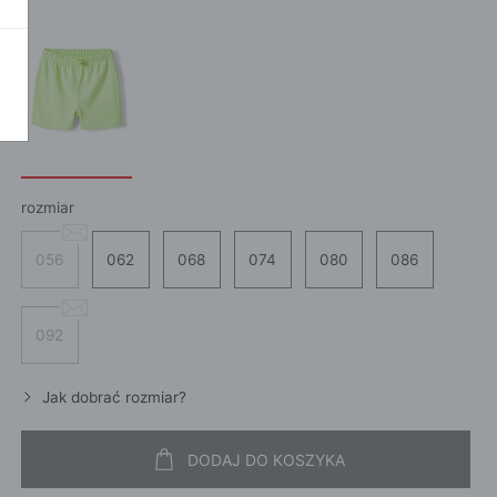
POKAŻ WSZ
A
rozmiar
056
062
068
074
080
086
092
Jak dobrać rozmiar?
DODAJ DO KOSZYKA