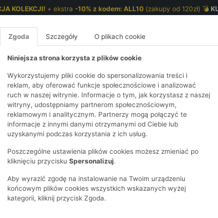
JA KOLEKCJI!
+ ekstra
-10% z kodem: ALL10
(zakupy od 120zł) 💣
K
Zgoda
Szczegóły
O plikach cookie
Niniejsza strona korzysta z plików cookie
NKI 7-12 LAT
CHŁOPCY 2-7 LAT
CHŁOPCY 7-12
Wykorzystujemy pliki cookie do spersonalizowania treści i
reklam, aby oferować funkcje społecznościowe i analizować
ruch w naszej witrynie. Informacje o tym, jak korzystasz z naszej
 niemowlaka
E
IRTY
KOMPLETY
SPODNIE
T-SHIRTY
BEZRĘKAWN
T-SHIRTY
BEZRĘK
witryny, udostępniamy partnerom społecznościowym,
reklamowym i analitycznym. Partnerzy mogą połączyć te
Y I BLUZY Z
GINSY
SZORTY
KOSZULE
LEGGINSY
ZESTAWY
KOSZULE
SPODNI
informacje z innymi danymi otrzymanymi od Ciebie lub
UREM
DNIE
AKCESORIA
BLUZKI
SPODNIE
SZORTY
BLUZY I B
SPODNI
uzyskanymi podczas korzystania z ich usług.
TRY
SOWE
DRESOWE
KAPTUREM
BIELIZNA
BLUZY I BLUZY Z
AKCESORIA
JEANSY
Poszczególne ustawienia plików cookies możesz zmieniać po
ULE I BLUZKI
NSY
KAPTUREM
JEANSY
SWETRY
SKARPETKI I
KOMPL
CZAPKI, 
kliknięciu przycisku
Spersonalizuj
.
RAJSTOPY
KURTKI
KURTKI
DRESOW
KOMINY
KI
SUKIENKI
Aby wyrazić zgodę na instalowanie na Twoim urządzeniu
OZDOBY DO
SKARPET
CZKI
SPÓDNICZKI
końcowym plików cookies wszystkich wskazanych wyżej
WŁOSÓW
RAJSTO
kategorii, kliknij przycisk Zgoda.
KURTKI
POKAŻ WS
CZAPKI I
OZDOBY
AWNIKI
KAPELUSZE
WŁOSÓ
POKAŻ WSZYSTKIE