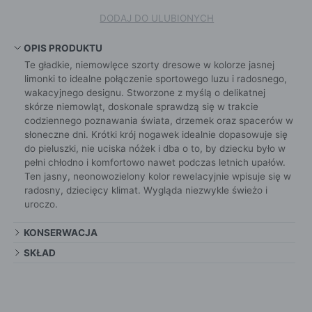
DODAJ DO ULUBIONYCH
OPIS PRODUKTU
Te gładkie, niemowlęce szorty dresowe w kolorze jasnej
limonki to idealne połączenie sportowego luzu i radosnego,
wakacyjnego designu. Stworzone z myślą o delikatnej
skórze niemowląt, doskonale sprawdzą się w trakcie
codziennego poznawania świata, drzemek oraz spacerów w
słoneczne dni. Krótki krój nogawek idealnie dopasowuje się
do pieluszki, nie uciska nóżek i dba o to, by dziecku było w
pełni chłodno i komfortowo nawet podczas letnich upałów.
Ten jasny, neonowozielony kolor rewelacyjnie wpisuje się w
radosny, dziecięcy klimat. Wygląda niezwykle świeżo i
uroczo.
KONSERWACJA
SKŁAD