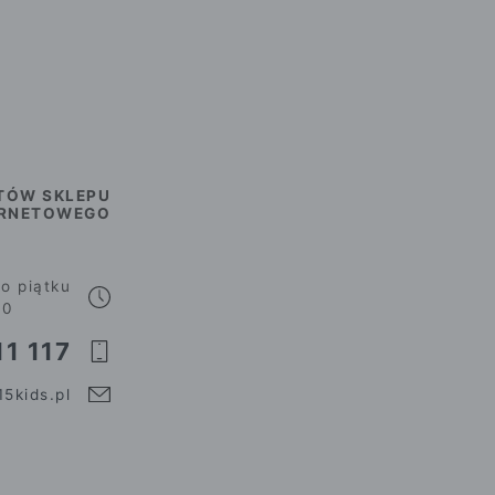
TÓW SKLEPU
ERNETOWEGO
o piątku
00
1 117
5kids.pl