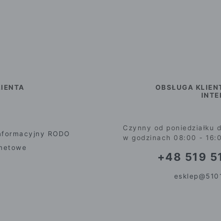
IENTA
OBSŁUGA KLIEN
INT
Czynny od poniedziałku d
nformacyjny RODO
w godzinach 08:00 - 16:
rnetowe
+48 519 51
esklep@5101