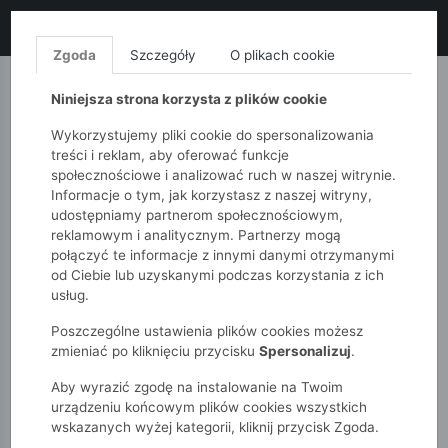
LIKWIDACJA KOLEKCJI!
+ ekstra
-10% z kodem: ALL10
(zakupy
od 120zł) 💣
KUP TERAZ!
Zgoda
Szczegóły
O plikach cookie
MONNARI
QUIOSQUE
FEMESTAGE
Niniejsza strona korzysta z plików cookie
Wykorzystujemy pliki cookie do spersonalizowania
treści i reklam, aby oferować funkcje
społecznościowe i analizować ruch w naszej witrynie.
Informacje o tym, jak korzystasz z naszej witryny,
udostępniamy partnerom społecznościowym,
reklamowym i analitycznym. Partnerzy mogą
połączyć te informacje z innymi danymi otrzymanymi
od Ciebie lub uzyskanymi podczas korzystania z ich
51015kids
Niemowlak
Chłopcy
usług.
Zimowa pikowana kurtka dla niemowlaka - 5.10.15.
Poszczególne ustawienia plików cookies możesz
zmieniać po kliknięciu przycisku
Spersonalizuj
.
Aby wyrazić zgodę na instalowanie na Twoim
urządzeniu końcowym plików cookies wszystkich
wskazanych wyżej kategorii, kliknij przycisk Zgoda.