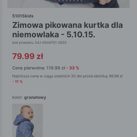
51015kids
zimowa pikowana kurtka dla
niemowlaka - 5.10.15.
kod produktu: 24J-05A4701-3920
79.99
zł
Cena pierwotna:
119.99
zł
-
33
%
Najniższa cena w ciągu ostatnich 30 dni przed obniżką:
89.99
zł
-
11
%
kolor:
granatowy