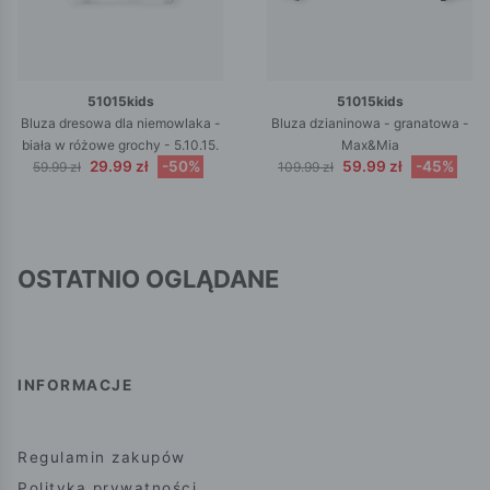
51015kids
51015kids
Bluza dresowa dla niemowlaka -
Bluza dzianinowa - granatowa -
biała w różowe grochy - 5.10.15.
Max&Mia
29.99 zł
-50%
59.99 zł
-45%
59.99 zł
109.99 zł
OSTATNIO OGLĄDANE
INFORMACJE
Regulamin zakupów
Polityka prywatności