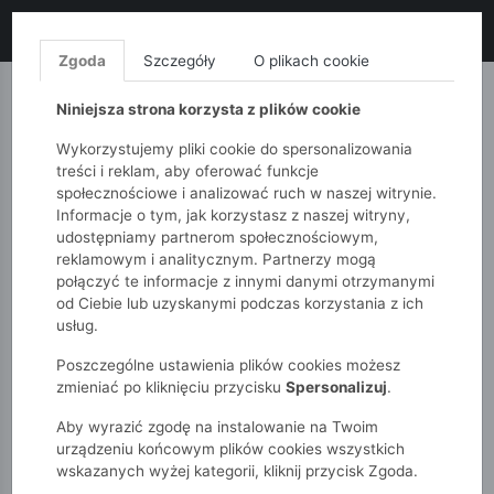
LIKWIDACJA KOLEKCJI!
+ ekstra
-10% z kodem: ALL10
(zakupy
od 120zł) 💣
KUP TERAZ!
Zgoda
Szczegóły
O plikach cookie
MONNARI
QUIOSQUE
FEMESTAGE
Niniejsza strona korzysta z plików cookie
Wykorzystujemy pliki cookie do spersonalizowania
treści i reklam, aby oferować funkcje
społecznościowe i analizować ruch w naszej witrynie.
Informacje o tym, jak korzystasz z naszej witryny,
udostępniamy partnerom społecznościowym,
reklamowym i analitycznym. Partnerzy mogą
połączyć te informacje z innymi danymi otrzymanymi
od Ciebie lub uzyskanymi podczas korzystania z ich
51015kids
Niemowlak
usług.
Dzianinowe body z długim rękawem - białe w różowe kropki
Poszczególne ustawienia plików cookies możesz
zmieniać po kliknięciu przycisku
Spersonalizuj
.
Aby wyrazić zgodę na instalowanie na Twoim
urządzeniu końcowym plików cookies wszystkich
wskazanych wyżej kategorii, kliknij przycisk Zgoda.