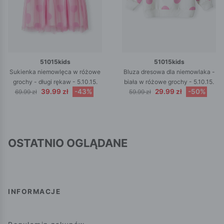
51015kids
51015kids
Sukienka niemowlęca w różowe
Bluza dresowa dla niemowlaka -
grochy - długi rękaw - 5.10.15.
biała w różowe grochy - 5.10.15.
39.99 zł
-43%
29.99 zł
-50%
69.99 zł
59.99 zł
OSTATNIO OGLĄDANE
INFORMACJE