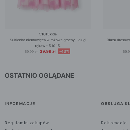
51015kids
Sukienka niemowlęca w różowe grochy - długi
Bluza dresowa
rękaw - 5.10.15.
39.99 zł
-43%
69.99 zł
59.9
OSTATNIO OGLĄDANE
INFORMACJE
OBSŁUGA KL
Regulamin zakupów
Reklamacje