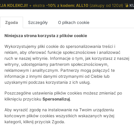
JA KOLEKCJI!
+ ekstra
-10% z kodem: ALL10
(zakupy od 120zł) 💣
K
Zgoda
Szczegóły
O plikach cookie
Niniejsza strona korzysta z plików cookie
NKI 7-12 LAT
CHŁOPCY 2-7 LAT
CHŁOPCY 7-12
Wykorzystujemy pliki cookie do spersonalizowania treści i
reklam, aby oferować funkcje społecznościowe i analizować
ruch w naszej witrynie. Informacje o tym, jak korzystasz z naszej
rękawem - biało - różowe w prążki - 5.10.15.
E
IRTY
KOMPLETY
SPODNIE
T-SHIRTY
BEZRĘKAWN
T-SHIRTY
BEZRĘK
witryny, udostępniamy partnerom społecznościowym,
reklamowym i analitycznym. Partnerzy mogą połączyć te
Y I BLUZY Z
GINSY
SZORTY
KOSZULE
LEGGINSY
ZESTAWY
KOSZULE
SPODNI
informacje z innymi danymi otrzymanymi od Ciebie lub
UREM
DNIE
AKCESORIA
BLUZKI
SPODNIE
SZORTY
BLUZY I B
SPODNI
uzyskanymi podczas korzystania z ich usług.
TRY
SOWE
DRESOWE
KAPTUREM
BIELIZNA
BLUZY I BLUZY Z
AKCESORIA
JEANSY
Poszczególne ustawienia plików cookies możesz zmieniać po
ULE I BLUZKI
NSY
KAPTUREM
JEANSY
SWETRY
SKARPETKI I
KOMPL
CZAPKI, 
kliknięciu przycisku
Spersonalizuj
.
RAJSTOPY
KURTKI
KURTKI
DRESOW
KOMINY
KI
SUKIENKI
Aby wyrazić zgodę na instalowanie na Twoim urządzeniu
OZDOBY DO
SKARPET
CZKI
SPÓDNICZKI
końcowym plików cookies wszystkich wskazanych wyżej
WŁOSÓW
RAJSTO
kategorii, kliknij przycisk Zgoda.
KURTKI
POKAŻ WS
CZAPKI I
OZDOBY
AWNIKI
KAPELUSZE
WŁOSÓ
POKAŻ WSZYSTKIE