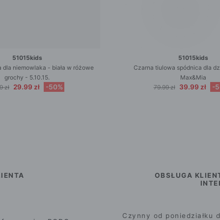
51015kids
51015kids
 dla niemowlaka - biała w różowe
Czarna tiulowa spódnica dla d
grochy - 5.10.15.
Max&Mia
29.99 zł
-50%
39.99 zł
-
9 zł
79.99 zł
IENTA
OBSŁUGA KLIEN
INT
Czynny od poniedziałku d