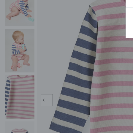
BLUZY
SPODENKI
SWETRY
T-SHIRTY
KOMBINEZONY I
POKAŻ WSZYSTKIE
POK
CZAPKI
KURTKI
SWETRY
SKARPETKI
JEANSY
SZORTY
KOMPLETY
SKARPETY/RAJSTOPY
CZAPKI
KOMPLETY DLA
NIEMOWLAKÓW-
DZIEWCZYNEK
RAMPERSY
prev
POKAŻ WSZYSTKIE