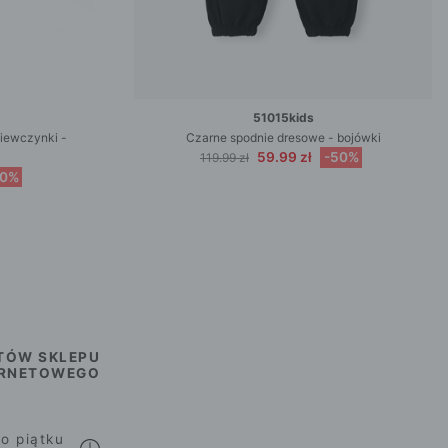
51015kids
ziewczynki -
Czarne spodnie dresowe - bojówki
59.99 zł
-50%
119.99 zł
50%
TÓW SKLEPU
ERNETOWEGO
o piątku