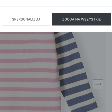
BIŻUTERIA
BIELIZN
AŻ WSZYSTKIE
SPERSONALIZUJ
ZGODA NA WSZYSTKIE
next