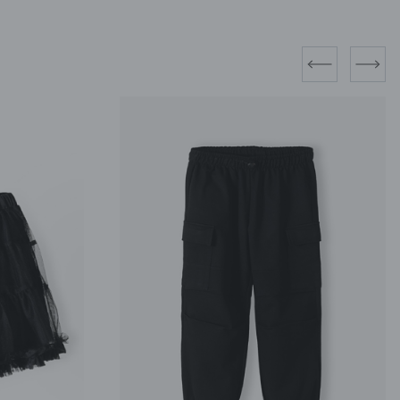
prev
next