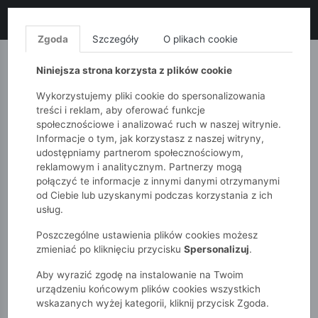
LIKWIDACJA KOLEKCJI!
+ ekstra
-10% z kodem: ALL10
(zakupy
od 120zł) 💣
KUP TERAZ!
Zgoda
Szczegóły
O plikach cookie
MONNARI
QUIOSQUE
FEMESTAGE
Niniejsza strona korzysta z plików cookie
Wykorzystujemy pliki cookie do spersonalizowania
treści i reklam, aby oferować funkcje
społecznościowe i analizować ruch w naszej witrynie.
Informacje o tym, jak korzystasz z naszej witryny,
udostępniamy partnerom społecznościowym,
reklamowym i analitycznym. Partnerzy mogą
połączyć te informacje z innymi danymi otrzymanymi
od Ciebie lub uzyskanymi podczas korzystania z ich
51015kids
Niemowlak
Dziewczynki
usług.
Koszulka z napami dla dziewczynki
Poszczególne ustawienia plików cookies możesz
zmieniać po kliknięciu przycisku
Spersonalizuj
.
Aby wyrazić zgodę na instalowanie na Twoim
urządzeniu końcowym plików cookies wszystkich
wskazanych wyżej kategorii, kliknij przycisk Zgoda.