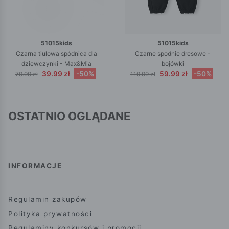
51015kids
51015kids
Czarna tiulowa spódnica dla
Czarne spodnie dresowe -
dziewczynki - Max&Mia
bojówki
39.99 zł
-50%
59.99 zł
-50%
79.99 zł
119.99 zł
OSTATNIO OGLĄDANE
INFORMACJE
Regulamin zakupów
Polityka prywatności
Regulaminy konkursów i promocji