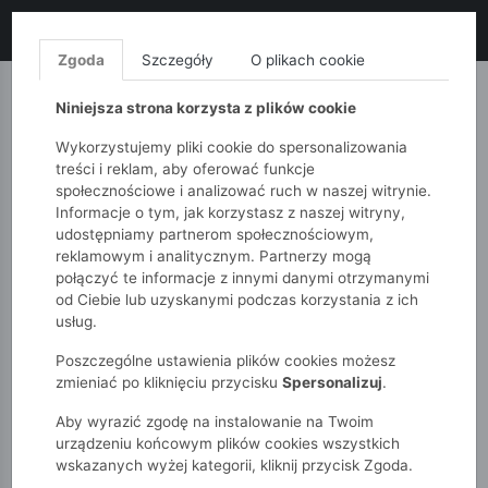
LIKWIDACJA KOLEKCJI!
+ ekstra
-10% z kodem: ALL10
(zakupy
od 120zł) 💣
KUP TERAZ!
Zgoda
Szczegóły
O plikach cookie
MONNARI
QUIOSQUE
FEMESTAGE
Niniejsza strona korzysta z plików cookie
Wykorzystujemy pliki cookie do spersonalizowania
treści i reklam, aby oferować funkcje
społecznościowe i analizować ruch w naszej witrynie.
Informacje o tym, jak korzystasz z naszej witryny,
udostępniamy partnerom społecznościowym,
reklamowym i analitycznym. Partnerzy mogą
połączyć te informacje z innymi danymi otrzymanymi
od Ciebie lub uzyskanymi podczas korzystania z ich
51015kids
Niemowlak
Dziewczynki
usług.
Rozpinany sweter niemowlęcy
Poszczególne ustawienia plików cookies możesz
zmieniać po kliknięciu przycisku
Spersonalizuj
.
Aby wyrazić zgodę na instalowanie na Twoim
urządzeniu końcowym plików cookies wszystkich
wskazanych wyżej kategorii, kliknij przycisk Zgoda.