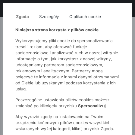
LIKWIDACJA KOLEKCJI!
+ ekstra
-10% z kodem: ALL10
(zakupy
od 120zł) 💣
KUP TERAZ!
Zgoda
Szczegóły
O plikach cookie
MONNARI
QUIOSQUE
FEMESTAGE
Niniejsza strona korzysta z plików cookie
Wykorzystujemy pliki cookie do spersonalizowania
treści i reklam, aby oferować funkcje
społecznościowe i analizować ruch w naszej witrynie.
Informacje o tym, jak korzystasz z naszej witryny,
udostępniamy partnerom społecznościowym,
reklamowym i analitycznym. Partnerzy mogą
połączyć te informacje z innymi danymi otrzymanymi
od Ciebie lub uzyskanymi podczas korzystania z ich
51015kids
Niemowlak
Dziewczynki
usług.
Spinki do włosów z brokatem dla dziewczynki – zestaw 2
szt.
Poszczególne ustawienia plików cookies możesz
zmieniać po kliknięciu przycisku
Spersonalizuj
.
Aby wyrazić zgodę na instalowanie na Twoim
urządzeniu końcowym plików cookies wszystkich
wskazanych wyżej kategorii, kliknij przycisk Zgoda.