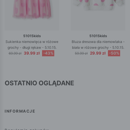
51015kids
51015kids
Sukienka niemowlęca w różowe
Bluza dresowa dla niemowlaka -
grochy - długi rękaw - 5.10.15.
biała w różowe grochy - 5.10.15.
39.99 zł
-43%
29.99 zł
-50%
69.99 zł
59.99 zł
OSTATNIO OGLĄDANE
INFORMACJE