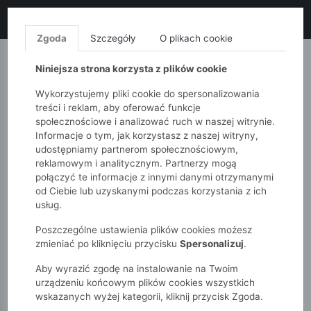
LIKWIDACJA KOLEKCJI!
+ ekstra
-10% z kodem: ALL10
(zakupy
od 120zł) 💣
KUP TERAZ!
Zgoda
Szczegóły
O plikach cookie
MONNARI
QUIOSQUE
FEMESTAGE
Niniejsza strona korzysta z plików cookie
Wykorzystujemy pliki cookie do spersonalizowania
treści i reklam, aby oferować funkcje
społecznościowe i analizować ruch w naszej witrynie.
Informacje o tym, jak korzystasz z naszej witryny,
udostępniamy partnerom społecznościowym,
reklamowym i analitycznym. Partnerzy mogą
połączyć te informacje z innymi danymi otrzymanymi
od Ciebie lub uzyskanymi podczas korzystania z ich
51015kids
Niemowlak
usług.
Różowa, rozpinana bluza dresowa dla niemowlaka - 5.10.15.
Poszczególne ustawienia plików cookies możesz
zmieniać po kliknięciu przycisku
Spersonalizuj
.
Aby wyrazić zgodę na instalowanie na Twoim
urządzeniu końcowym plików cookies wszystkich
wskazanych wyżej kategorii, kliknij przycisk Zgoda.