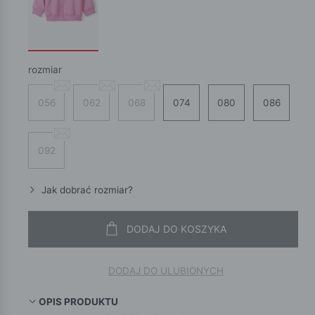
rozmiar
056
062
068
074
080
086
092
Jak dobrać rozmiar?
DODAJ DO KOSZYKA
DODAJ DO ULUBIONYCH
OPIS PRODUKTU