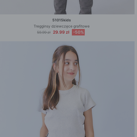
51015kids
Tregginsy dziewczęce grafitowe
29.99 zł
-50%
59.99 zł