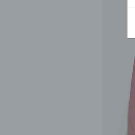
BLUZY
SPODENKI
SWETRY
T-SHIRTY
KOMBINEZONY I
POKAŻ WSZYSTKIE
POK
CZAPKI
KURTKI
SWETRY
SKARPETKI
JEANSY
SZORTY
KOMPLETY
SKARPETY/RAJSTOPY
CZAPKI
KOMPLETY DLA
NIEMOWLAKÓW-
DZIEWCZYNEK
RAMPERSY
POKAŻ WSZYSTKIE