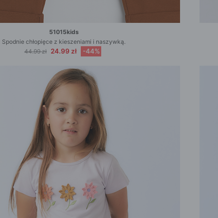
51015kids
Spodnie chłopięce z kieszeniami i naszywką.
24.99 zł
-44%
44.99 zł