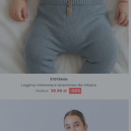
51015kids
Legginsy niemowlęce dzianinowe dla chłopca
39.99 zł
-50%
79.99 zł