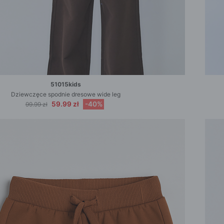
51015kids
Dziewczęce spodnie dresowe wide leg
59.99 zł
-40%
99.99 zł