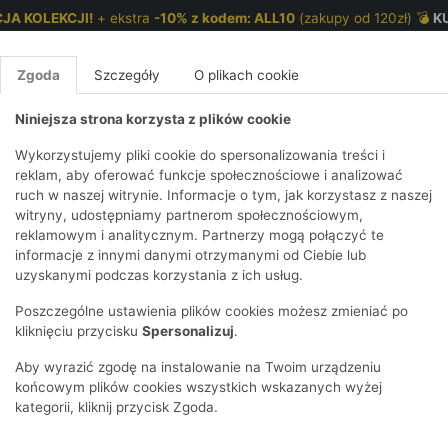
JA KOLEKCJI!
+ ekstra
-10% z kodem: ALL10
(zakupy od 120zł) 💣
K
Zgoda
Szczegóły
O plikach cookie
Niniejsza strona korzysta z plików cookie
NKI 7-12 LAT
CHŁOPCY 2-7 LAT
CHŁOPCY 7-12
Wykorzystujemy pliki cookie do spersonalizowania treści i
reklam, aby oferować funkcje społecznościowe i analizować
ruch w naszej witrynie. Informacje o tym, jak korzystasz z naszej
E
IRTY
KOMPLETY
SPODNIE
T-SHIRTY
BEZRĘKAWN
T-SHIRTY
BEZRĘK
witryny, udostępniamy partnerom społecznościowym,
reklamowym i analitycznym. Partnerzy mogą połączyć te
Y I BLUZY Z
GINSY
SZORTY
KOSZULE
LEGGINSY
ZESTAWY
KOSZULE
SPODNI
informacje z innymi danymi otrzymanymi od Ciebie lub
UREM
DNIE
AKCESORIA
BLUZKI
SPODNIE
SZORTY
BLUZY I B
SPODNI
uzyskanymi podczas korzystania z ich usług.
TRY
SOWE
DRESOWE
KAPTUREM
E
BIELIZNA
BLUZY I BLUZY Z
AKCESORIA
JEANSY
Poszczególne ustawienia plików cookies możesz zmieniać po
ULE I BLUZKI
NSY
KAPTUREM
JEANSY
SWETRY
SKARPETKI I
KOMPL
CZAPKI, 
kliknięciu przycisku
Spersonalizuj
.
RAJSTOPY
KURTKI
KURTKI
DRESOW
KOMINY
KI
SUKIENKI
ozmiar
Płeć
Cena
Tylko dostępne
Aby wyrazić zgodę na instalowanie na Twoim urządzeniu
OZDOBY DO
SKARPET
CZKI
SPÓDNICZKI
końcowym plików cookies wszystkich wskazanych wyżej
WŁOSÓW
RAJSTO
kategorii, kliknij przycisk Zgoda.
KURTKI
POKAŻ WS
CZAPKI I
OZDOBY
AWNIKI
KAPELUSZE
WŁOSÓ
POKAŻ WSZYSTKIE