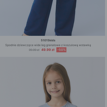
51015kids
Spodnie dziewczęce wide leg granatowe z koszulową wstawką
49.99 zł
-50%
99.99 zł