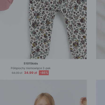
51015kids
Półśpiochy niemowlęce 2-pak
34.99 zł
-46%
64.99 zł