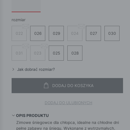
rozmiar
022
026
029
024
027
030
031
023
025
028
Jak dobrać rozmiar?
DODAJ DO KOSZYKA
DODAJ DO ULUBIONYCH
OPIS PRODUKTU
Zimowe śniegowce dla chłopca, idealne na chłodne dni
pełne zabawy na śniegu. Wykonane z wytrzymałych,