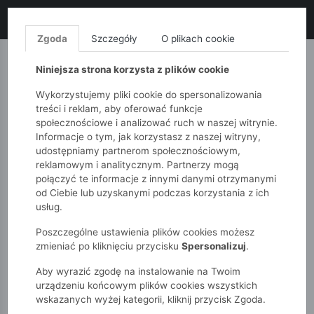
LIKWIDACJA KOLEKCJI!
+ ekstra
-10% z kodem: ALL10
(zakupy
od 120zł) 💣
KUP TERAZ!
Zgoda
Szczegóły
O plikach cookie
MONNARI
QUIOSQUE
FEMESTAGE
Niniejsza strona korzysta z plików cookie
Wykorzystujemy pliki cookie do spersonalizowania
treści i reklam, aby oferować funkcje
społecznościowe i analizować ruch w naszej witrynie.
Informacje o tym, jak korzystasz z naszej witryny,
udostępniamy partnerom społecznościowym,
reklamowym i analitycznym. Partnerzy mogą
połączyć te informacje z innymi danymi otrzymanymi
od Ciebie lub uzyskanymi podczas korzystania z ich
51015kids
Akcesoria
usług.
Buty zimowe - śniegowce dla chłopca - zielone - 5.10.15.
Poszczególne ustawienia plików cookies możesz
zmieniać po kliknięciu przycisku
Spersonalizuj
.
Aby wyrazić zgodę na instalowanie na Twoim
urządzeniu końcowym plików cookies wszystkich
wskazanych wyżej kategorii, kliknij przycisk Zgoda.