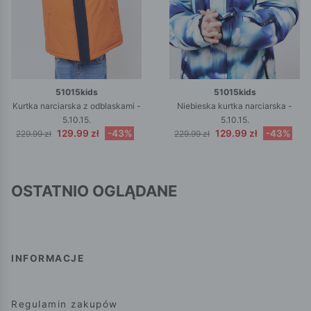
51015kids
51015kids
Kurtka narciarska z odblaskami -
Niebieska kurtka narciarska -
5.10.15.
5.10.15.
129.99 zł
-43%
129.99 zł
-43%
229.99 zł
229.99 zł
OSTATNIO OGLĄDANE
INFORMACJE
Regulamin zakupów