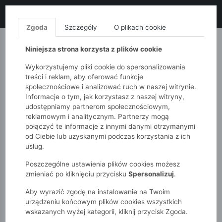
LIKWIDACJA KOLEKCJI!
+ ekstra
-10% z kodem: ALL10
(zakupy
od 120zł) 💣
KUP TERAZ!
Zgoda
Szczegóły
O plikach cookie
MONNARI
QUIOSQUE
FEMESTAGE
Niniejsza strona korzysta z plików cookie
Wykorzystujemy pliki cookie do spersonalizowania
treści i reklam, aby oferować funkcje
społecznościowe i analizować ruch w naszej witrynie.
Informacje o tym, jak korzystasz z naszej witryny,
udostępniamy partnerom społecznościowym,
reklamowym i analitycznym. Partnerzy mogą
połączyć te informacje z innymi danymi otrzymanymi
od Ciebie lub uzyskanymi podczas korzystania z ich
51015kids
Chłopcy 2-7 lat
Skarpety 3-pak dla chłopca
usług.
Poszczególne ustawienia plików cookies możesz
zmieniać po kliknięciu przycisku
Spersonalizuj
.
Aby wyrazić zgodę na instalowanie na Twoim
urządzeniu końcowym plików cookies wszystkich
wskazanych wyżej kategorii, kliknij przycisk Zgoda.