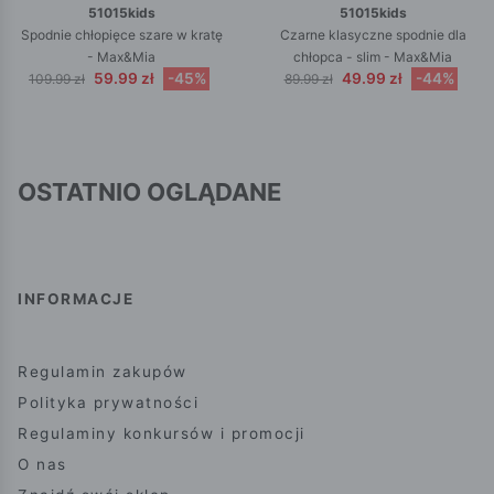
51015kids
51015kids
Spodnie chłopięce szare w kratę
Czarne klasyczne spodnie dla
- Max&Mia
chłopca - slim - Max&Mia
59.99 zł
-45%
49.99 zł
-44%
109.99 zł
89.99 zł
OSTATNIO OGLĄDANE
INFORMACJE
Regulamin zakupów
Polityka prywatności
Regulaminy konkursów i promocji
O nas