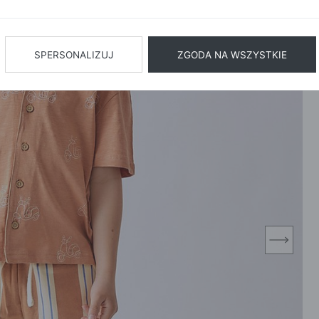
BIŻUTERIA
BIELIZN
AŻ WSZYSTKIE
SPERSONALIZUJ
ZGODA NA WSZYSTKIE
next