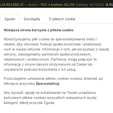
JA KOLEKCJI!
+ ekstra
-10% z kodem: ALL10
(zakupy od 120zł) 💣
K
Zgoda
Szczegóły
O plikach cookie
Niniejsza strona korzysta z plików cookie
NKI 7-12 LAT
CHŁOPCY 2-7 LAT
CHŁOPCY 7-12
Wykorzystujemy pliki cookie do spersonalizowania treści i
reklam, aby oferować funkcje społecznościowe i analizować
ruch w naszej witrynie. Informacje o tym, jak korzystasz z naszej
E
IRTY
KOMPLETY
SPODNIE
T-SHIRTY
BEZRĘKAWN
T-SHIRTY
BEZRĘK
witryny, udostępniamy partnerom społecznościowym,
reklamowym i analitycznym. Partnerzy mogą połączyć te
Y I BLUZY Z
GINSY
SZORTY
KOSZULE
LEGGINSY
ZESTAWY
KOSZULE
SPODNI
informacje z innymi danymi otrzymanymi od Ciebie lub
UREM
DNIE
AKCESORIA
BLUZKI
SPODNIE
SZORTY
BLUZY I B
SPODNI
uzyskanymi podczas korzystania z ich usług.
TRY
SOWE
DRESOWE
KAPTUREM
BIELIZNA
BLUZY I BLUZY Z
AKCESORIA
JEANSY
Poszczególne ustawienia plików cookies możesz zmieniać po
ULE I BLUZKI
NSY
KAPTUREM
JEANSY
SWETRY
SKARPETKI I
KOMPL
CZAPKI, 
kliknięciu przycisku
Spersonalizuj
.
RAJSTOPY
KURTKI
KURTKI
DRESOW
KOMINY
KI
SUKIENKI
Aby wyrazić zgodę na instalowanie na Twoim urządzeniu
OZDOBY DO
SKARPET
CZKI
SPÓDNICZKI
końcowym plików cookies wszystkich wskazanych wyżej
WŁOSÓW
RAJSTO
kategorii, kliknij przycisk Zgoda.
KURTKI
POKAŻ WS
CZAPKI I
OZDOBY
AWNIKI
KAPELUSZE
WŁOSÓ
POKAŻ WSZYSTKIE