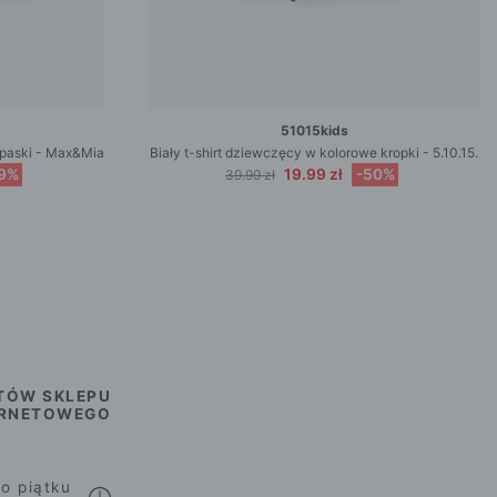
51015kids
e paski - Max&Mia
Biały t-shirt dziewczęcy w kolorowe kropki - 5.10.15.
9%
19.99 zł
-50%
39.99 zł
TÓW SKLEPU
ERNETOWEGO
o piątku