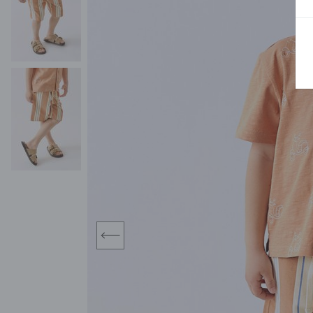
BLUZY
SPODENKI
SWETRY
T-SHIRTY
KOMBINEZONY I
POKAŻ WSZYSTKIE
POK
CZAPKI
KURTKI
SWETRY
SKARPETKI
JEANSY
SZORTY
KOMPLETY
SKARPETY/RAJSTOPY
CZAPKI
KOMPLETY DLA
NIEMOWLAKÓW-
DZIEWCZYNEK
RAMPERSY
prev
POKAŻ WSZYSTKIE