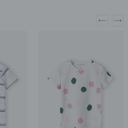
prev
next