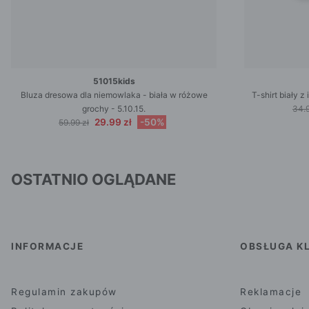
51015kids
Bluza dresowa dla niemowlaka - biała w różowe
T-shirt biały 
grochy - 5.10.15.
34.9
29.99 zł
-50%
59.99 zł
OSTATNIO OGLĄDANE
INFORMACJE
OBSŁUGA KL
Regulamin zakupów
Reklamacje