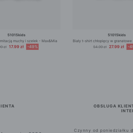
51015kids
51015kids
z imitacją muchy i szelek - Max&Mia
Biały t-shirt chłopięcy w granatow
17.99 zł
-49%
27.99 zł
-4
9 zł
54.99 zł
IENTA
OBSŁUGA KLIEN
INT
Czynny od poniedziałku d