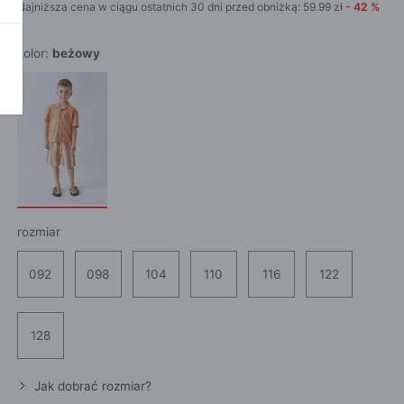
Najniższa cena w ciągu ostatnich 30 dni przed obniżką:
59.99
zł
-
42
%
POKAŻ WSZ
A
kolor:
beżowy
rozmiar
092
098
104
110
116
122
128
Jak dobrać rozmiar?