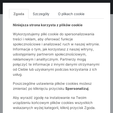
LIKWIDACJA KOLEKCJI!
+ ekstra
-10% z kodem: ALL10
(zakupy
od 120zł) 💣
KUP TERAZ!
Zgoda
Szczegóły
O plikach cookie
MONNARI
QUIOSQUE
FEMESTAGE
Niniejsza strona korzysta z plików cookie
Wykorzystujemy pliki cookie do spersonalizowania
treści i reklam, aby oferować funkcje
społecznościowe i analizować ruch w naszej witrynie.
Informacje o tym, jak korzystasz z naszej witryny,
udostępniamy partnerom społecznościowym,
reklamowym i analitycznym. Partnerzy mogą
połączyć te informacje z innymi danymi otrzymanymi
od Ciebie lub uzyskanymi podczas korzystania z ich
51015kids
Chłopcy 2-7 lat
usług.
Bluza nierozpinana z kapturem
Poszczególne ustawienia plików cookies możesz
zmieniać po kliknięciu przycisku
Spersonalizuj
.
Aby wyrazić zgodę na instalowanie na Twoim
urządzeniu końcowym plików cookies wszystkich
wskazanych wyżej kategorii, kliknij przycisk Zgoda.