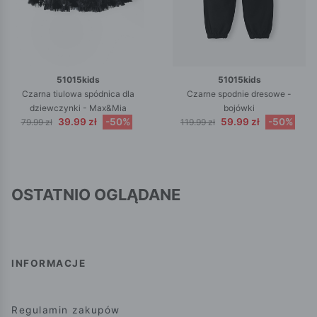
51015kids
51015kids
Czarna tiulowa spódnica dla
Czarne spodnie dresowe -
dziewczynki - Max&Mia
bojówki
39.99 zł
-50%
59.99 zł
-50%
79.99 zł
119.99 zł
OSTATNIO OGLĄDANE
INFORMACJE
Regulamin zakupów