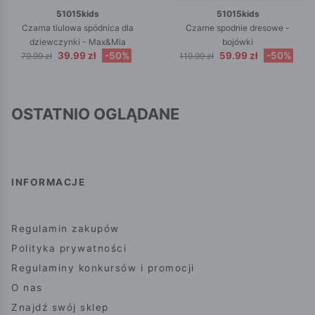
51015kids
51015kids
Czarna tiulowa spódnica dla
Czarne spodnie dresowe -
dziewczynki - Max&Mia
bojówki
39.99 zł
-50%
59.99 zł
-50%
79.99 zł
119.99 zł
OSTATNIO OGLĄDANE
INFORMACJE
Regulamin zakupów
Polityka prywatności
Regulaminy konkursów i promocji
O nas
Znajdź swój sklep