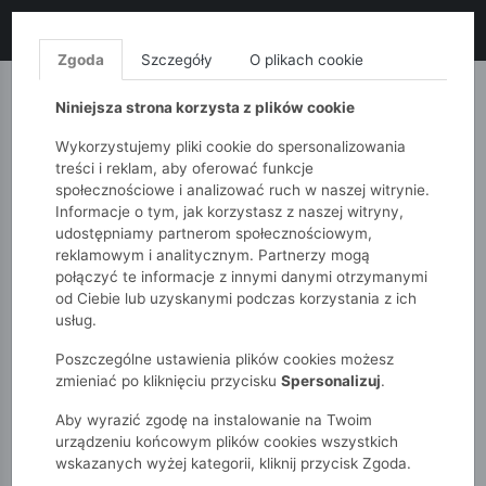
LIKWIDACJA KOLEKCJI!
+ ekstra
-10% z kodem: ALL10
(zakupy
od 120zł) 💣
KUP TERAZ!
Zgoda
Szczegóły
O plikach cookie
MONNARI
QUIOSQUE
FEMESTAGE
Niniejsza strona korzysta z plików cookie
Wykorzystujemy pliki cookie do spersonalizowania
treści i reklam, aby oferować funkcje
społecznościowe i analizować ruch w naszej witrynie.
Informacje o tym, jak korzystasz z naszej witryny,
udostępniamy partnerom społecznościowym,
reklamowym i analitycznym. Partnerzy mogą
połączyć te informacje z innymi danymi otrzymanymi
od Ciebie lub uzyskanymi podczas korzystania z ich
51015kids
Chłopcy 2-7 lat
usług.
Czarna bluza dresowa z kapturem - basic - 5.10.15.
Poszczególne ustawienia plików cookies możesz
zmieniać po kliknięciu przycisku
Spersonalizuj
.
Aby wyrazić zgodę na instalowanie na Twoim
urządzeniu końcowym plików cookies wszystkich
wskazanych wyżej kategorii, kliknij przycisk Zgoda.