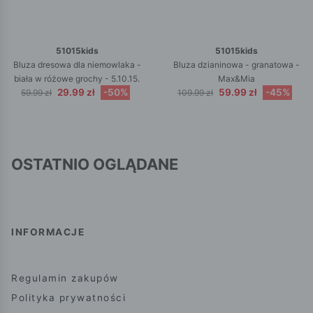
51015kids
51015kids
Bluza dresowa dla niemowlaka -
Bluza dzianinowa - granatowa -
biała w różowe grochy - 5.10.15.
Max&Mia
29.99 zł
-50%
59.99 zł
-45%
59.99 zł
109.99 zł
OSTATNIO OGLĄDANE
INFORMACJE
Regulamin zakupów
Polityka prywatności