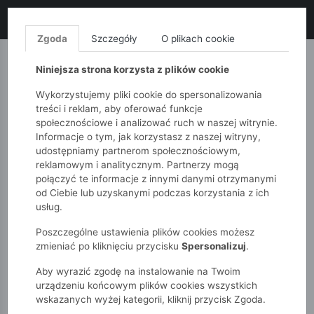
LIKWIDACJA KOLEKCJI!
+ ekstra
-10% z kodem: ALL10
(zakupy
od 120zł) 💣
KUP TERAZ!
Zgoda
Szczegóły
O plikach cookie
MONNARI
QUIOSQUE
FEMESTAGE
Niniejsza strona korzysta z plików cookie
Wykorzystujemy pliki cookie do spersonalizowania
treści i reklam, aby oferować funkcje
społecznościowe i analizować ruch w naszej witrynie.
Informacje o tym, jak korzystasz z naszej witryny,
udostępniamy partnerom społecznościowym,
reklamowym i analitycznym. Partnerzy mogą
połączyć te informacje z innymi danymi otrzymanymi
od Ciebie lub uzyskanymi podczas korzystania z ich
51015kids
Chłopcy 2-7 lat
usług.
Granatowe spodnie chłopięce - klasyczny krój
Poszczególne ustawienia plików cookies możesz
zmieniać po kliknięciu przycisku
Spersonalizuj
.
Aby wyrazić zgodę na instalowanie na Twoim
urządzeniu końcowym plików cookies wszystkich
wskazanych wyżej kategorii, kliknij przycisk Zgoda.