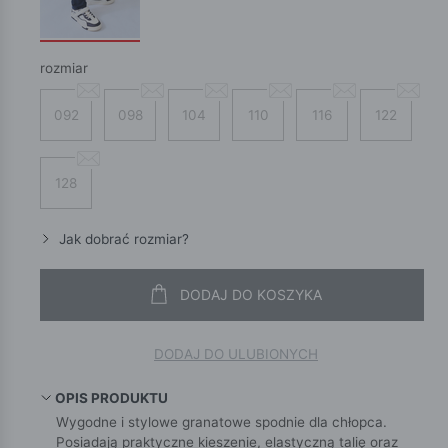
rozmiar
092
098
104
110
116
122
128
Jak dobrać rozmiar?
DODAJ DO KOSZYKA
DODAJ DO ULUBIONYCH
OPIS PRODUKTU
Wygodne i stylowe granatowe spodnie dla chłopca.
Posiadają praktyczne kieszenie, elastyczną talię oraz