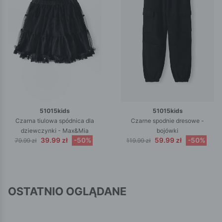
51015kids
51015kids
Czarna tiulowa spódnica dla
Czarne spodnie dresowe -
dziewczynki - Max&Mia
bojówki
39.99 zł
-50%
59.99 zł
-50%
79.99 zł
119.99 zł
OSTATNIO OGLĄDANE