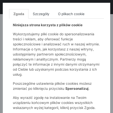
LIKWIDACJA KOLEKCJI!
+ ekstra
-10% z kodem: ALL10
(zakupy
od 120zł) 💣
KUP TERAZ!
Zgoda
Szczegóły
O plikach cookie
MONNARI
QUIOSQUE
FEMESTAGE
Niniejsza strona korzysta z plików cookie
Wykorzystujemy pliki cookie do spersonalizowania
treści i reklam, aby oferować funkcje
społecznościowe i analizować ruch w naszej witrynie.
Informacje o tym, jak korzystasz z naszej witryny,
udostępniamy partnerom społecznościowym,
reklamowym i analitycznym. Partnerzy mogą
połączyć te informacje z innymi danymi otrzymanymi
od Ciebie lub uzyskanymi podczas korzystania z ich
51015kids
Chłopcy 2-7 lat
usług.
Szara bluza chłopięca z kapturem – rozpinana z nadrukiem.
Poszczególne ustawienia plików cookies możesz
zmieniać po kliknięciu przycisku
Spersonalizuj
.
Aby wyrazić zgodę na instalowanie na Twoim
urządzeniu końcowym plików cookies wszystkich
wskazanych wyżej kategorii, kliknij przycisk Zgoda.