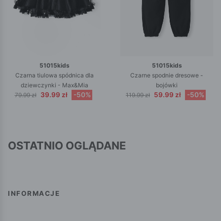
51015kids
51015kids
Czarna tiulowa spódnica dla
Czarne spodnie dresowe -
dziewczynki - Max&Mia
bojówki
39.99 zł
-50%
59.99 zł
-50%
79.99 zł
119.99 zł
OSTATNIO OGLĄDANE
INFORMACJE