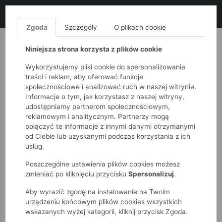
LIKWIDACJA KOLEKCJI!
+ ekstra
-10% z kodem: ALL10
(zakupy
od 120zł) 💣
KUP TERAZ!
Zgoda
Szczegóły
O plikach cookie
MONNARI
QUIOSQUE
FEMESTAGE
Niniejsza strona korzysta z plików cookie
Wykorzystujemy pliki cookie do spersonalizowania
treści i reklam, aby oferować funkcje
społecznościowe i analizować ruch w naszej witrynie.
Informacje o tym, jak korzystasz z naszej witryny,
udostępniamy partnerom społecznościowym,
reklamowym i analitycznym. Partnerzy mogą
połączyć te informacje z innymi danymi otrzymanymi
od Ciebie lub uzyskanymi podczas korzystania z ich
51015kids
Chłopcy 2-7 lat
usług.
Bluza chłopięca rozpinana na stójce – styl college
Poszczególne ustawienia plików cookies możesz
zmieniać po kliknięciu przycisku
Spersonalizuj
.
Aby wyrazić zgodę na instalowanie na Twoim
urządzeniu końcowym plików cookies wszystkich
wskazanych wyżej kategorii, kliknij przycisk Zgoda.