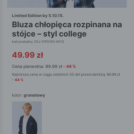
Limited Edition by 5.10.15.
bluza chłopięca rozpinana na
stójce – styl college
kod produktu: 25J-01F0150-K013
49.99
zł
Cena pierwotna:
89.99
zł
-
44
%
Najniższa cena w ciągu ostatnich 30 dni przed obniżką:
89.99
zł
-
44
%
kolor:
granatowy