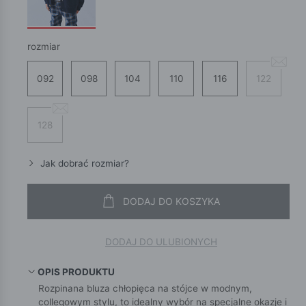
rozmiar
092
098
104
110
116
122
128
Jak dobrać rozmiar?
DODAJ DO KOSZYKA
DODAJ DO ULUBIONYCH
OPIS PRODUKTU
Rozpinana bluza chłopięca na stójce w modnym,
collegowym stylu, to idealny wybór na specjalne okazje i