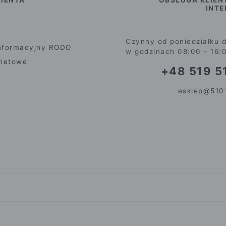
INT
Czynny od poniedziałku d
nformacyjny RODO
w godzinach 08:00 - 16:
rnetowe
+48 519 51
esklep@5101