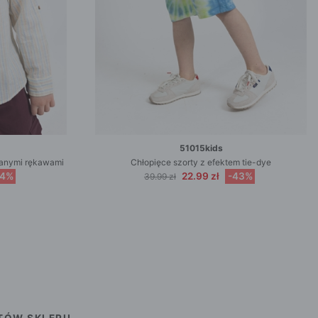
51015kids
janymi rękawami
Chłopięce szorty z efektem tie-dye
44%
22.99 zł
-43%
39.99 zł
TÓW SKLEPU