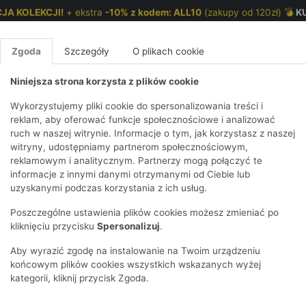
JA KOLEKCJI!
+ ekstra
-10% z kodem: ALL10
(zakupy od 120zł) 💣
K
Zgoda
Szczegóły
O plikach cookie
Niniejsza strona korzysta z plików cookie
NKI 7-12 LAT
CHŁOPCY 2-7 LAT
CHŁOPCY 7-12
Wykorzystujemy pliki cookie do spersonalizowania treści i
reklam, aby oferować funkcje społecznościowe i analizować
ruch w naszej witrynie. Informacje o tym, jak korzystasz z naszej
łopca
E
IRTY
KOMPLETY
SPODNIE
T-SHIRTY
BEZRĘKAWN
T-SHIRTY
BEZRĘK
witryny, udostępniamy partnerom społecznościowym,
reklamowym i analitycznym. Partnerzy mogą połączyć te
Y I BLUZY Z
GINSY
SZORTY
KOSZULE
LEGGINSY
ZESTAWY
KOSZULE
SPODNI
informacje z innymi danymi otrzymanymi od Ciebie lub
UREM
DNIE
AKCESORIA
BLUZKI
SPODNIE
SZORTY
BLUZY I B
SPODNI
uzyskanymi podczas korzystania z ich usług.
TRY
SOWE
DRESOWE
KAPTUREM
BIELIZNA
BLUZY I BLUZY Z
AKCESORIA
JEANSY
Poszczególne ustawienia plików cookies możesz zmieniać po
ULE I BLUZKI
NSY
KAPTUREM
JEANSY
SWETRY
SKARPETKI I
KOMPL
CZAPKI, 
kliknięciu przycisku
Spersonalizuj
.
RAJSTOPY
KURTKI
KURTKI
DRESOW
KOMINY
KI
SUKIENKI
Aby wyrazić zgodę na instalowanie na Twoim urządzeniu
OZDOBY DO
SKARPET
CZKI
SPÓDNICZKI
końcowym plików cookies wszystkich wskazanych wyżej
WŁOSÓW
RAJSTO
kategorii, kliknij przycisk Zgoda.
KURTKI
POKAŻ WS
CZAPKI I
OZDOBY
AWNIKI
KAPELUSZE
WŁOSÓ
POKAŻ WSZYSTKIE