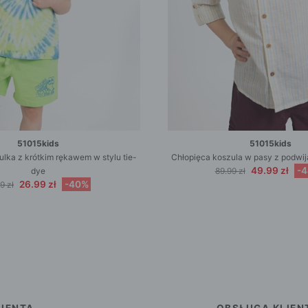
51015kids
51015kids
lka z krótkim rękawem w stylu tie-
Chłopięca koszula w pasy z podwi
49.99 zł
-
dye
89.99 zł
26.99 zł
-40%
9 zł
IENTA
OBSŁUGA KLIEN