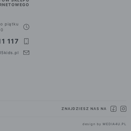
ERNETOWEGO
o piątku
00
1 117
5kids.pl
ZNAJDZIESZ NAS NA
design by
MEDIA4U.PL