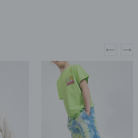
prev
next