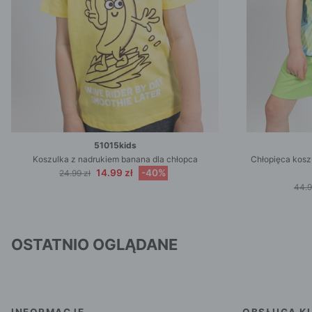
51015kids
Koszulka z nadrukiem banana dla chłopca
Chłopięca koszu
14.99 zł
-40%
24.99 zł
44.9
OSTATNIO OGLĄDANE
INFORMACJE
OBSŁUGA KL