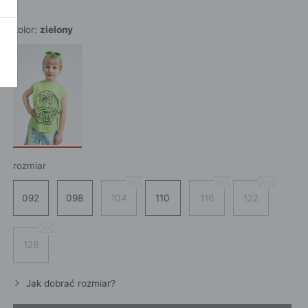
POKAŻ WSZ
A
kolor:
zielony
rozmiar
092
098
104
110
116
122
128
Jak dobrać rozmiar?