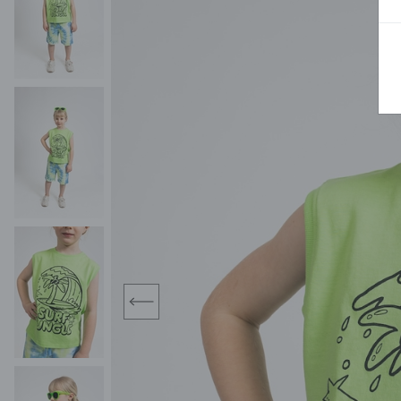
BLUZY
SPODENKI
SWETRY
T-SHIRTY
KOMBINEZONY I
POKAŻ WSZYSTKIE
POK
CZAPKI
KURTKI
SWETRY
SKARPETKI
JEANSY
SZORTY
KOMPLETY
SKARPETY/RAJSTOPY
CZAPKI
KOMPLETY DLA
NIEMOWLAKÓW-
DZIEWCZYNEK
RAMPERSY
prev
POKAŻ WSZYSTKIE