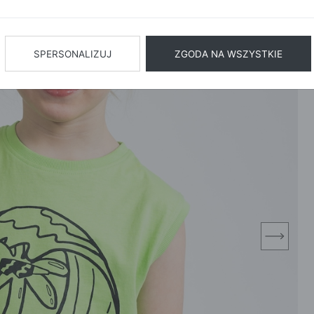
BIŻUTERIA
BIELIZN
AŻ WSZYSTKIE
SPERSONALIZUJ
ZGODA NA WSZYSTKIE
next