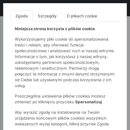
LIKWIDACJA KOLEKCJI!
+ ekstra
-10% z kodem: ALL10
(zakupy
od 120zł) 💣
KUP TERAZ!
Zgoda
Szczegóły
O plikach cookie
MONNARI
QUIOSQUE
FEMESTAGE
Niniejsza strona korzysta z plików cookie
Wykorzystujemy pliki cookie do spersonalizowania
treści i reklam, aby oferować funkcje
społecznościowe i analizować ruch w naszej witrynie.
Informacje o tym, jak korzystasz z naszej witryny,
udostępniamy partnerom społecznościowym,
reklamowym i analitycznym. Partnerzy mogą
połączyć te informacje z innymi danymi otrzymanymi
od Ciebie lub uzyskanymi podczas korzystania z ich
51015kids
Chłopcy 2-7 lat
usług.
Koszulkaz długim rękawem 01H471A-0607
Poszczególne ustawienia plików cookies możesz
zmieniać po kliknięciu przycisku
Spersonalizuj
.
Aby wyrazić zgodę na instalowanie na Twoim
urządzeniu końcowym plików cookies wszystkich
wskazanych wyżej kategorii, kliknij przycisk Zgoda.