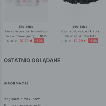
51015kids
51015kids
Bluza dresowa dla niemowlaka -
Czarna tiulowa spódnica dla
biała w różowe grochy - 5.10.15.
dziewczynki - Max&Mia
29.99 zł
-50%
39.99 zł
-50%
59.99 zł
79.99 zł
OSTATNIO OGLĄDANE
INFORMACJE
Regulamin zakupów
Polityka prywatności