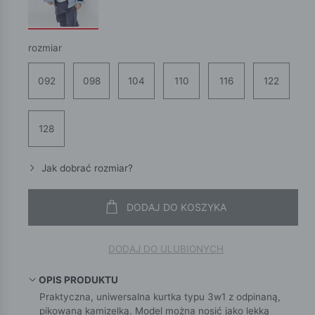
rozmiar
092
098
104
110
116
122
128
Jak dobrać rozmiar?
DODAJ DO KOSZYKA
DODAJ DO ULUBIONYCH
OPIS PRODUKTU
Praktyczna, uniwersalna kurtka typu 3w1 z odpinaną,
pikowaną kamizelką. Model można nosić jako lekką