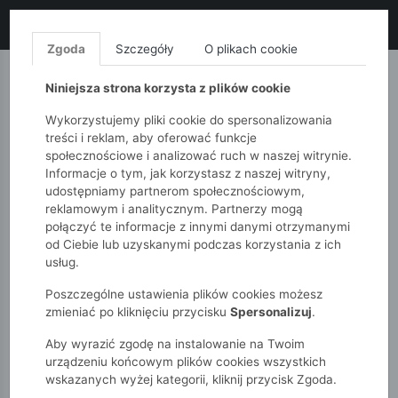
LIKWIDACJA KOLEKCJI!
+ ekstra
-10% z kodem: ALL10
(zakupy
od 120zł) 💣
KUP TERAZ!
Zgoda
Szczegóły
O plikach cookie
MONNARI
QUIOSQUE
FEMESTAGE
Niniejsza strona korzysta z plików cookie
Wykorzystujemy pliki cookie do spersonalizowania
treści i reklam, aby oferować funkcje
społecznościowe i analizować ruch w naszej witrynie.
Informacje o tym, jak korzystasz z naszej witryny,
udostępniamy partnerom społecznościowym,
reklamowym i analitycznym. Partnerzy mogą
połączyć te informacje z innymi danymi otrzymanymi
od Ciebie lub uzyskanymi podczas korzystania z ich
51015kids
Chłopcy 2-7 lat
usług.
Kurtka przejściowa z kapturem - 3w1
Poszczególne ustawienia plików cookies możesz
zmieniać po kliknięciu przycisku
Spersonalizuj
.
Aby wyrazić zgodę na instalowanie na Twoim
urządzeniu końcowym plików cookies wszystkich
wskazanych wyżej kategorii, kliknij przycisk Zgoda.