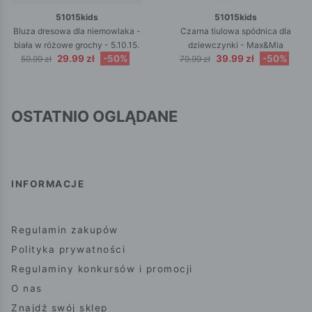
51015kids
51015kids
Bluza dresowa dla niemowlaka -
Czarna tiulowa spódnica dla
biała w różowe grochy - 5.10.15.
dziewczynki - Max&Mia
29.99 zł
-50%
39.99 zł
-50%
59.99 zł
79.99 zł
OSTATNIO OGLĄDANE
INFORMACJE
Regulamin zakupów
Polityka prywatności
Regulaminy konkursów i promocji
O nas
Znajdź swój sklep