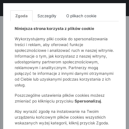
LIKWIDACJA KOLEKCJI!
+ ekstra
-10% z kodem: ALL10
(zakupy
od 120zł) 💣
KUP TERAZ!
Zgoda
Szczegóły
O plikach cookie
MONNARI
QUIOSQUE
FEMESTAGE
Niniejsza strona korzysta z plików cookie
Wykorzystujemy pliki cookie do spersonalizowania
treści i reklam, aby oferować funkcje
społecznościowe i analizować ruch w naszej witrynie.
Informacje o tym, jak korzystasz z naszej witryny,
udostępniamy partnerom społecznościowym,
reklamowym i analitycznym. Partnerzy mogą
połączyć te informacje z innymi danymi otrzymanymi
od Ciebie lub uzyskanymi podczas korzystania z ich
51015kids
Chłopcy 2-7 lat
usług.
Piżama chłopięca z nadrukiem
Poszczególne ustawienia plików cookies możesz
zmieniać po kliknięciu przycisku
Spersonalizuj
.
Aby wyrazić zgodę na instalowanie na Twoim
urządzeniu końcowym plików cookies wszystkich
wskazanych wyżej kategorii, kliknij przycisk Zgoda.