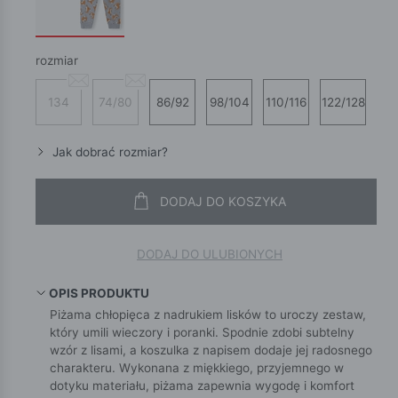
rozmiar
134
74/80
86/92
98/104
110/116
122/128
Jak dobrać rozmiar?
DODAJ DO KOSZYKA
DODAJ DO ULUBIONYCH
OPIS PRODUKTU
Piżama chłopięca z nadrukiem lisków to uroczy zestaw,
który umili wieczory i poranki. Spodnie zdobi subtelny
wzór z lisami, a koszulka z napisem dodaje jej radosnego
charakteru. Wykonana z miękkiego, przyjemnego w
dotyku materiału, piżama zapewnia wygodę i komfort