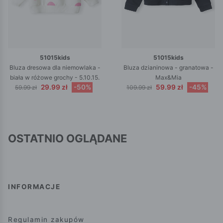
51015kids
51015kids
Bluza dresowa dla niemowlaka -
Bluza dzianinowa - granatowa -
biała w różowe grochy - 5.10.15.
Max&Mia
29.99 zł
-50%
59.99 zł
-45%
59.99 zł
109.99 zł
OSTATNIO OGLĄDANE
INFORMACJE
Regulamin zakupów