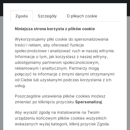
LIKWIDACJA KOLEKCJI!
+ ekstra
-10% z kodem: ALL10
(zakupy
od 120zł) 💣
KUP TERAZ!
Zgoda
Szczegóły
O plikach cookie
MONNARI
QUIOSQUE
FEMESTAGE
Niniejsza strona korzysta z plików cookie
Wykorzystujemy pliki cookie do spersonalizowania
treści i reklam, aby oferować funkcje
społecznościowe i analizować ruch w naszej witrynie.
Informacje o tym, jak korzystasz z naszej witryny,
udostępniamy partnerom społecznościowym,
reklamowym i analitycznym. Partnerzy mogą
połączyć te informacje z innymi danymi otrzymanymi
od Ciebie lub uzyskanymi podczas korzystania z ich
51015kids
Chłopcy 2-7 lat
usług.
Skarpetki dziecięce granatowe 2-pak z motywem gry.
Poszczególne ustawienia plików cookies możesz
zmieniać po kliknięciu przycisku
Spersonalizuj
.
Aby wyrazić zgodę na instalowanie na Twoim
urządzeniu końcowym plików cookies wszystkich
wskazanych wyżej kategorii, kliknij przycisk Zgoda.