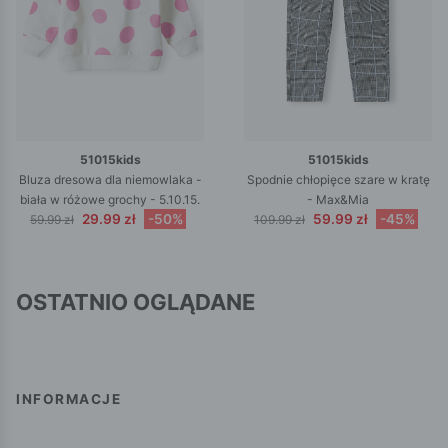
51015kids
51015kids
Bluza dresowa dla niemowlaka -
Spodnie chłopięce szare w kratę
biała w różowe grochy - 5.10.15.
- Max&Mia
29.99 zł
-50%
59.99 zł
-45%
59.99 zł
109.99 zł
OSTATNIO OGLĄDANE
INFORMACJE