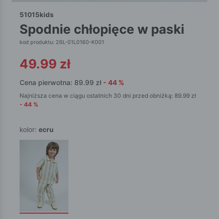
51015kids
spodnie chłopięce w paski
kod produktu: 26L-01L0160-K001
49.99
zł
Cena pierwotna:
89.99
zł
-
44
%
Najniższa cena w ciągu ostatnich 30 dni przed obniżką:
89.99
zł
-
44
%
kolor:
ecru