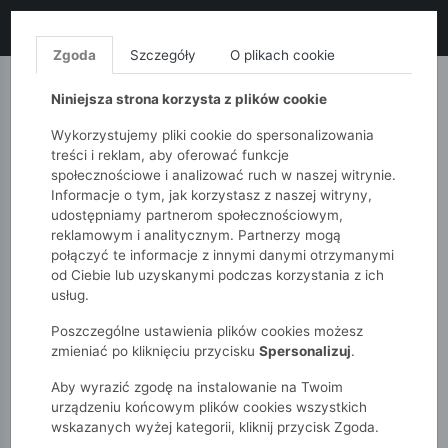
LIKWIDACJA KOLEKCJI!
+ ekstra
-10% z kodem: ALL10
(zakupy
od 120zł) 💣
KUP TERAZ!
Zgoda
Szczegóły
O plikach cookie
MONNARI
QUIOSQUE
FEMESTAGE
Niniejsza strona korzysta z plików cookie
Wykorzystujemy pliki cookie do spersonalizowania
treści i reklam, aby oferować funkcje
społecznościowe i analizować ruch w naszej witrynie.
Informacje o tym, jak korzystasz z naszej witryny,
udostępniamy partnerom społecznościowym,
reklamowym i analitycznym. Partnerzy mogą
połączyć te informacje z innymi danymi otrzymanymi
od Ciebie lub uzyskanymi podczas korzystania z ich
51015kids
Chłopcy 2-7 lat
spodnie chłopięce w paski
usług.
Poszczególne ustawienia plików cookies możesz
zmieniać po kliknięciu przycisku
Spersonalizuj
.
Aby wyrazić zgodę na instalowanie na Twoim
urządzeniu końcowym plików cookies wszystkich
wskazanych wyżej kategorii, kliknij przycisk Zgoda.