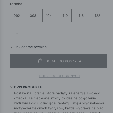
rozmiar
092
098
104
110
116
122
128
Jak dobrać rozmiar?
DODAJ DO KOSZYKA
DODAJ DO ULUBIONYCH
OPIS PRODUKTU
Postaw na ubranie, które nadąży za energią Twojego
dziecka! Te niebieskie szorty to idealne połączenie
wytrzymałości i dziecięcej fantazji. Dzięki oryginalnemu
motywowi zielonych tygrysów, każda wyprawa na plac