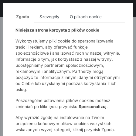
LIKWIDACJA KOLEKCJI!
+ ekstra
-10% z kodem: ALL10
(zakupy
od 120zł) 💣
KUP TERAZ!
Zgoda
Szczegóły
O plikach cookie
MONNARI
QUIOSQUE
FEMESTAGE
Niniejsza strona korzysta z plików cookie
Wykorzystujemy pliki cookie do spersonalizowania
treści i reklam, aby oferować funkcje
społecznościowe i analizować ruch w naszej witrynie.
Informacje o tym, jak korzystasz z naszej witryny,
udostępniamy partnerom społecznościowym,
reklamowym i analitycznym. Partnerzy mogą
połączyć te informacje z innymi danymi otrzymanymi
od Ciebie lub uzyskanymi podczas korzystania z ich
51015kids
Chłopcy 2-7 lat
Szorty chłopięce w tygrysy
usług.
Poszczególne ustawienia plików cookies możesz
zmieniać po kliknięciu przycisku
Spersonalizuj
.
Aby wyrazić zgodę na instalowanie na Twoim
urządzeniu końcowym plików cookies wszystkich
wskazanych wyżej kategorii, kliknij przycisk Zgoda.