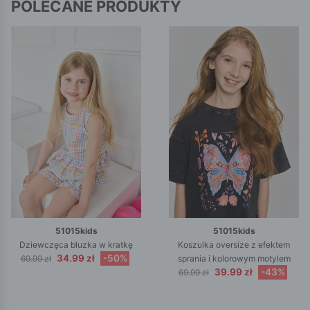
POLECANE PRODUKTY
51015kids
51015kids
Dziewczęca bluzka w kratkę
Koszulka oversize z efektem
34.99 zł
-50%
69.99 zł
sprania i kolorowym motylem
39.99 zł
-43%
69.99 zł