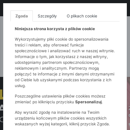
LIKWIDACJA KOLEKCJI!
+ ekstra
-10% z kodem: ALL10
(zakupy
od 120zł) 💣
KUP TERAZ!
Zgoda
Szczegóły
O plikach cookie
MONNARI
QUIOSQUE
FEMESTAGE
Niniejsza strona korzysta z plików cookie
Wykorzystujemy pliki cookie do spersonalizowania
treści i reklam, aby oferować funkcje
społecznościowe i analizować ruch w naszej witrynie.
Informacje o tym, jak korzystasz z naszej witryny,
udostępniamy partnerom społecznościowym,
reklamowym i analitycznym. Partnerzy mogą
połączyć te informacje z innymi danymi otrzymanymi
od Ciebie lub uzyskanymi podczas korzystania z ich
usług.
Poszczególne ustawienia plików cookies możesz
zmieniać po kliknięciu przycisku
Spersonalizuj
.
Aby wyrazić zgodę na instalowanie na Twoim
urządzeniu końcowym plików cookies wszystkich
wskazanych wyżej kategorii, kliknij przycisk Zgoda.