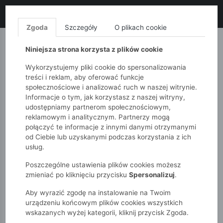
LIKWIDACJA KOLEKCJI!
+ ekstra
-10% z kodem: ALL10
(zakupy
od 120zł) 💣
KUP TERAZ!
Zgoda
Szczegóły
O plikach cookie
MONNARI
QUIOSQUE
FEMESTAGE
Niniejsza strona korzysta z plików cookie
Wykorzystujemy pliki cookie do spersonalizowania
treści i reklam, aby oferować funkcje
społecznościowe i analizować ruch w naszej witrynie.
Informacje o tym, jak korzystasz z naszej witryny,
udostępniamy partnerom społecznościowym,
reklamowym i analitycznym. Partnerzy mogą
połączyć te informacje z innymi danymi otrzymanymi
od Ciebie lub uzyskanymi podczas korzystania z ich
51015kids
Dziewczynki 2-7 lat
usług.
Bluza rozpinana z kapturem i uszami
Poszczególne ustawienia plików cookies możesz
zmieniać po kliknięciu przycisku
Spersonalizuj
.
Aby wyrazić zgodę na instalowanie na Twoim
urządzeniu końcowym plików cookies wszystkich
wskazanych wyżej kategorii, kliknij przycisk Zgoda.