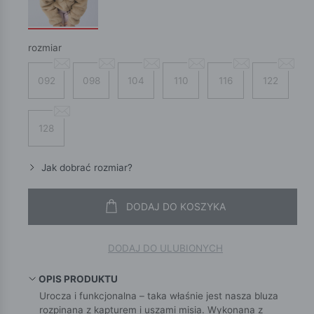
rozmiar
092
098
104
110
116
122
128
Jak dobrać rozmiar?
DODAJ DO KOSZYKA
DODAJ DO ULUBIONYCH
OPIS PRODUKTU
Urocza i funkcjonalna – taka właśnie jest nasza bluza
rozpinana z kapturem i uszami misia. Wykonana z