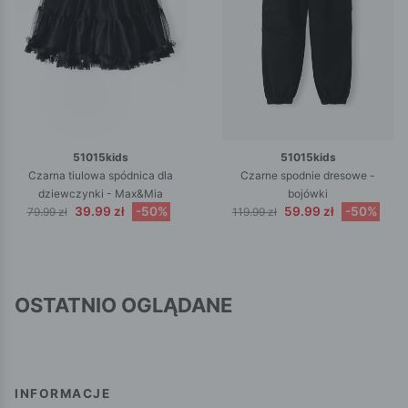
51015kids
51015kids
Czarna tiulowa spódnica dla
Czarne spodnie dresowe -
dziewczynki - Max&Mia
bojówki
39.99 zł
-50%
59.99 zł
-50%
79.99 zł
119.99 zł
OSTATNIO OGLĄDANE
INFORMACJE