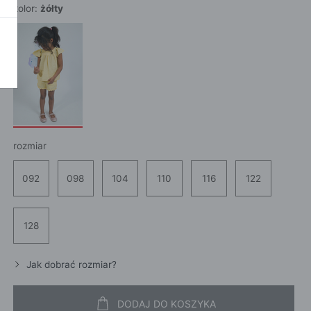
kolor:
żółty
POKAŻ WSZ
A
rozmiar
092
098
104
110
116
122
128
Jak dobrać rozmiar?
DODAJ DO KOSZYKA