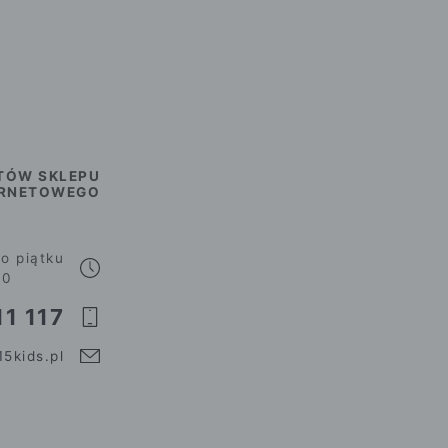
TÓW SKLEPU
ERNETOWEGO
o piątku
00
1 117
5kids.pl