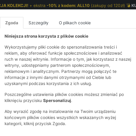
JA KOLEKCJI!
+ ekstra
-10% z kodem: ALL10
(zakupy od 120zł) 💣
K
Zgoda
Szczegóły
O plikach cookie
Niniejsza strona korzysta z plików cookie
NKI 7-12 LAT
CHŁOPCY 2-7 LAT
CHŁOPCY 7-12
Wykorzystujemy pliki cookie do spersonalizowania treści i
reklam, aby oferować funkcje społecznościowe i analizować
ruch w naszej witrynie. Informacje o tym, jak korzystasz z naszej
częca
E
IRTY
KOMPLETY
SPODNIE
T-SHIRTY
BEZRĘKAWN
T-SHIRTY
BEZRĘK
witryny, udostępniamy partnerom społecznościowym,
reklamowym i analitycznym. Partnerzy mogą połączyć te
Y I BLUZY Z
GINSY
SZORTY
KOSZULE
LEGGINSY
ZESTAWY
KOSZULE
SPODNI
informacje z innymi danymi otrzymanymi od Ciebie lub
UREM
DNIE
AKCESORIA
BLUZKI
SPODNIE
SZORTY
BLUZY I B
SPODNI
uzyskanymi podczas korzystania z ich usług.
TRY
SOWE
DRESOWE
KAPTUREM
BIELIZNA
BLUZY I BLUZY Z
AKCESORIA
JEANSY
Poszczególne ustawienia plików cookies możesz zmieniać po
ULE I BLUZKI
NSY
KAPTUREM
JEANSY
SWETRY
SKARPETKI I
KOMPL
CZAPKI, 
kliknięciu przycisku
Spersonalizuj
.
RAJSTOPY
KURTKI
KURTKI
DRESOW
KOMINY
KI
SUKIENKI
Aby wyrazić zgodę na instalowanie na Twoim urządzeniu
OZDOBY DO
SKARPET
CZKI
SPÓDNICZKI
końcowym plików cookies wszystkich wskazanych wyżej
WŁOSÓW
RAJSTO
kategorii, kliknij przycisk Zgoda.
KURTKI
POKAŻ WS
CZAPKI I
OZDOBY
AWNIKI
KAPELUSZE
WŁOSÓ
POKAŻ WSZYSTKIE