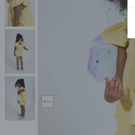
BLUZY
SPODENKI
SWETRY
T-SHIRTY
KOMBINEZONY I
POKAŻ WSZYSTKIE
POK
CZAPKI
KURTKI
SWETRY
SKARPETKI
JEANSY
SZORTY
KOMPLETY
SKARPETY/RAJSTOPY
CZAPKI
KOMPLETY DLA
NIEMOWLAKÓW-
DZIEWCZYNEK
RAMPERSY
prev
POKAŻ WSZYSTKIE