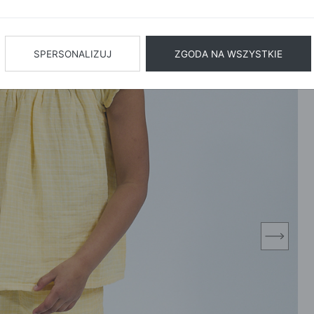
BIŻUTERIA
BIELIZN
AŻ WSZYSTKIE
SPERSONALIZUJ
ZGODA NA WSZYSTKIE
next