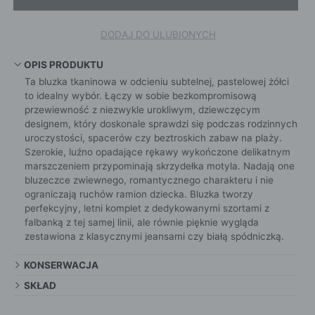
DODAJ DO ULUBIONYCH
OPIS PRODUKTU
Ta bluzka tkaninowa w odcieniu subtelnej, pastelowej żółci
to idealny wybór. Łączy w sobie bezkompromisową
przewiewność z niezwykle urokliwym, dziewczęcym
designem, który doskonale sprawdzi się podczas rodzinnych
uroczystości, spacerów czy beztroskich zabaw na plaży.
Szerokie, luźno opadające rękawy wykończone delikatnym
marszczeniem przypominają skrzydełka motyla. Nadają one
bluzeczce zwiewnego, romantycznego charakteru i nie
ograniczają ruchów ramion dziecka. Bluzka tworzy
perfekcyjny, letni komplet z dedykowanymi szortami z
falbanką z tej samej linii, ale równie pięknie wygląda
zestawiona z klasycznymi jeansami czy białą spódniczką.
KONSERWACJA
SKŁAD