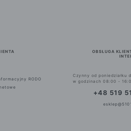
IENTA
OBSŁUGA KLIEN
INT
Czynny od poniedziałku d
nformacyjny RODO
w godzinach 08:00 - 16:
rnetowe
+48 519 51
esklep@5101