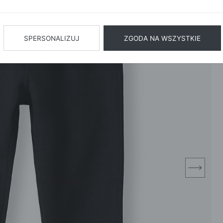
BIŻUTERIA
BIELIZN
AŻ WSZYSTKIE
SPERSONALIZUJ
ZGODA NA WSZYSTKIE
next