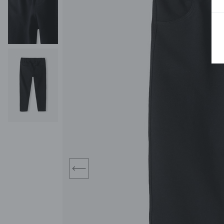
BLUZY
SPODENKI
SWETRY
T-SHIRTY
KOMBINEZONY I
POKAŻ WSZYSTKIE
POK
CZAPKI
KURTKI
SWETRY
SKARPETKI
JEANSY
SZORTY
KOMPLETY
SKARPETY/RAJSTOPY
CZAPKI
KOMPLETY DLA
NIEMOWLAKÓW-
DZIEWCZYNEK
RAMPERSY
prev
POKAŻ WSZYSTKIE