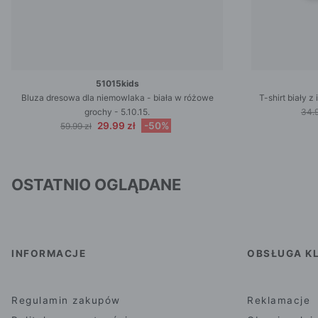
51015kids
Bluza dresowa dla niemowlaka - biała w różowe
T-shirt biały 
grochy - 5.10.15.
34.9
29.99 zł
-50%
59.99 zł
OSTATNIO OGLĄDANE
INFORMACJE
OBSŁUGA KL
Regulamin zakupów
Reklamacje