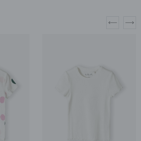
prev
next