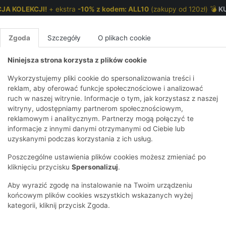
JA KOLEKCJI!
+ ekstra
-10% z kodem: ALL10
(zakupy od 120zł) 💣
K
Zgoda
Szczegóły
O plikach cookie
Niniejsza strona korzysta z plików cookie
NKI 7-12 LAT
CHŁOPCY 2-7 LAT
CHŁOPCY 7-12
Wykorzystujemy pliki cookie do spersonalizowania treści i
reklam, aby oferować funkcje społecznościowe i analizować
ruch w naszej witrynie. Informacje o tym, jak korzystasz z naszej
- treginsy dla dziewczynki - 5.10.15.
E
IRTY
KOMPLETY
SPODNIE
T-SHIRTY
BEZRĘKAWN
T-SHIRTY
BEZRĘK
witryny, udostępniamy partnerom społecznościowym,
reklamowym i analitycznym. Partnerzy mogą połączyć te
Y I BLUZY Z
GINSY
SZORTY
KOSZULE
LEGGINSY
ZESTAWY
KOSZULE
SPODNI
informacje z innymi danymi otrzymanymi od Ciebie lub
UREM
DNIE
AKCESORIA
BLUZKI
SPODNIE
SZORTY
BLUZY I B
SPODNI
uzyskanymi podczas korzystania z ich usług.
TRY
SOWE
DRESOWE
KAPTUREM
BIELIZNA
BLUZY I BLUZY Z
AKCESORIA
JEANSY
Poszczególne ustawienia plików cookies możesz zmieniać po
ULE I BLUZKI
NSY
KAPTUREM
JEANSY
SWETRY
SKARPETKI I
KOMPL
CZAPKI, 
kliknięciu przycisku
Spersonalizuj
.
RAJSTOPY
KURTKI
KURTKI
DRESOW
KOMINY
KI
SUKIENKI
Aby wyrazić zgodę na instalowanie na Twoim urządzeniu
OZDOBY DO
SKARPET
CZKI
SPÓDNICZKI
końcowym plików cookies wszystkich wskazanych wyżej
WŁOSÓW
RAJSTO
kategorii, kliknij przycisk Zgoda.
KURTKI
POKAŻ WS
CZAPKI I
OZDOBY
AWNIKI
KAPELUSZE
WŁOSÓ
POKAŻ WSZYSTKIE