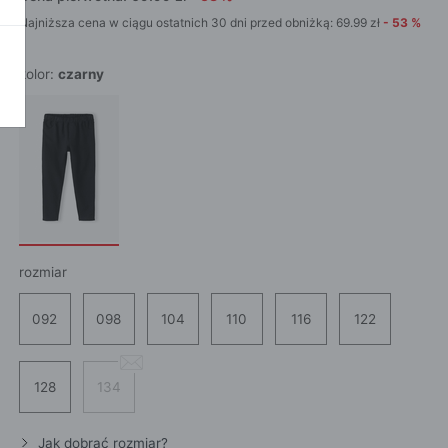
POKAŻ WSZ
Najniższa cena w ciągu ostatnich 30 dni przed obniżką:
69.99
zł
-
53
%
A
kolor:
czarny
rozmiar
092
098
104
110
116
122
128
134
Jak dobrać rozmiar?