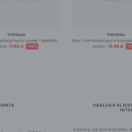
51015kids
51015kids
z imitacją muchy i szelek - Max&Mia
Biały t-shirt dziewczęcy w kolorowe 
17.99 zł
-49%
19.99 zł
-
9 zł
39.99 zł
IENTA
OBSŁUGA KLIEN
INT
Czynny od poniedziałku d