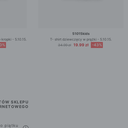
51015kids
kropki - 5.10.15.
T- shirt dziewczęcy w prążki - 5.10.15.
50%
19.99 zł
-43%
34.99 zł
TÓW SKLEPU
ERNETOWEGO
o piątku