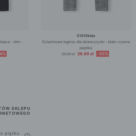
51015kids
opca - slim -
Dzianinowe leginsy dla dziewczynki - biało-czarna
pepitka
44%
26.99 zł
-55%
59.99 zł
TÓW SKLEPU
ERNETOWEGO
o piątku