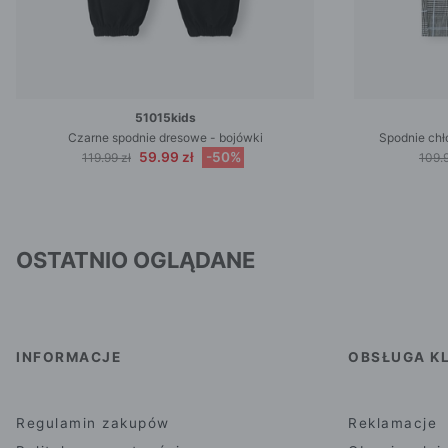
51015kids
Czarne spodnie dresowe - bojówki
Spodnie chł
59.99 zł
-50%
119.99 zł
109.9
OSTATNIO OGLĄDANE
INFORMACJE
OBSŁUGA KL
Regulamin zakupów
Reklamacje