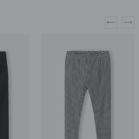
prev
next