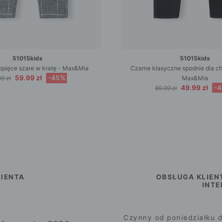
51015kids
51015kids
opięce szare w kratę - Max&Mia
Czarne klasyczne spodnie dla chł
59.99 zł
-45%
9 zł
Max&Mia
49.99 zł
-
89.99 zł
IENTA
OBSŁUGA KLIEN
INT
Czynny od poniedziałku d