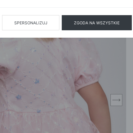
BIŻUTERIA
BIELIZN
AŻ WSZYSTKIE
SPERSONALIZUJ
ZGODA NA WSZYSTKIE
next