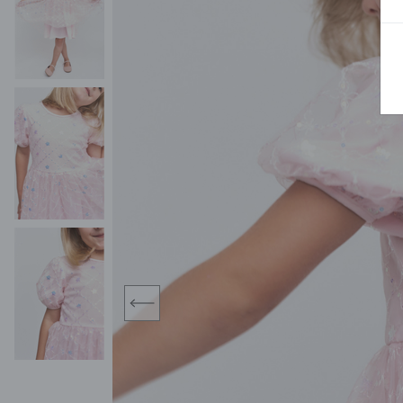
BLUZY
SPODENKI
SWETRY
T-SHIRTY
KOMBINEZONY I
POKAŻ WSZYSTKIE
POK
CZAPKI
KURTKI
SWETRY
SKARPETKI
JEANSY
SZORTY
KOMPLETY
SKARPETY/RAJSTOPY
CZAPKI
KOMPLETY DLA
NIEMOWLAKÓW-
DZIEWCZYNEK
RAMPERSY
prev
POKAŻ WSZYSTKIE