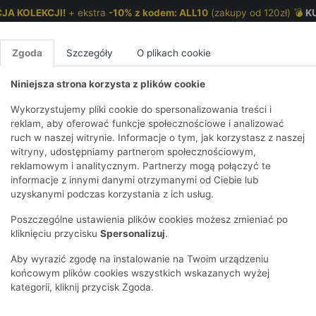
JA KOLEKCJI!
+ ekstra
-10% z kodem: ALL10
(zakupy od 120zł) 💣
K
Zgoda
Szczegóły
O plikach cookie
Niniejsza strona korzysta z plików cookie
NKI 7-12 LAT
CHŁOPCY 2-7 LAT
CHŁOPCY 7-12
Wykorzystujemy pliki cookie do spersonalizowania treści i
reklam, aby oferować funkcje społecznościowe i analizować
ruch w naszej witrynie. Informacje o tym, jak korzystasz z naszej
dziewczynki z ozdobnym tiulem
E
IRTY
KOMPLETY
SPODNIE
T-SHIRTY
BEZRĘKAWN
T-SHIRTY
BEZRĘK
witryny, udostępniamy partnerom społecznościowym,
reklamowym i analitycznym. Partnerzy mogą połączyć te
Y I BLUZY Z
GINSY
SZORTY
KOSZULE
LEGGINSY
ZESTAWY
KOSZULE
SPODNI
informacje z innymi danymi otrzymanymi od Ciebie lub
UREM
DNIE
AKCESORIA
BLUZKI
SPODNIE
SZORTY
BLUZY I B
SPODNI
uzyskanymi podczas korzystania z ich usług.
TRY
SOWE
DRESOWE
KAPTUREM
BIELIZNA
BLUZY I BLUZY Z
AKCESORIA
JEANSY
Poszczególne ustawienia plików cookies możesz zmieniać po
ULE I BLUZKI
NSY
KAPTUREM
JEANSY
SWETRY
SKARPETKI I
KOMPL
CZAPKI, 
kliknięciu przycisku
Spersonalizuj
.
RAJSTOPY
KURTKI
KURTKI
DRESOW
KOMINY
KI
SUKIENKI
Aby wyrazić zgodę na instalowanie na Twoim urządzeniu
OZDOBY DO
SKARPET
CZKI
SPÓDNICZKI
końcowym plików cookies wszystkich wskazanych wyżej
WŁOSÓW
RAJSTO
kategorii, kliknij przycisk Zgoda.
KURTKI
POKAŻ WS
CZAPKI I
OZDOBY
AWNIKI
KAPELUSZE
WŁOSÓ
POKAŻ WSZYSTKIE