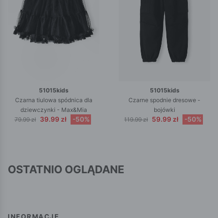
51015kids
51015kids
Czarna tiulowa spódnica dla
Czarne spodnie dresowe -
dziewczynki - Max&Mia
bojówki
39.99 zł
-50%
59.99 zł
-50%
79.99 zł
119.99 zł
OSTATNIO OGLĄDANE
INFORMACJE