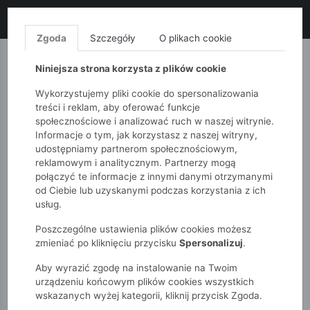
LIKWIDACJA KOLEKCJI!
+ ekstra
-10% z kodem: ALL10
(zakupy
od 120zł) 💣
KUP TERAZ!
Zgoda
Szczegóły
O plikach cookie
MONNARI
QUIOSQUE
FEMESTAGE
Niniejsza strona korzysta z plików cookie
Wykorzystujemy pliki cookie do spersonalizowania
treści i reklam, aby oferować funkcje
społecznościowe i analizować ruch w naszej witrynie.
Informacje o tym, jak korzystasz z naszej witryny,
udostępniamy partnerom społecznościowym,
reklamowym i analitycznym. Partnerzy mogą
połączyć te informacje z innymi danymi otrzymanymi
od Ciebie lub uzyskanymi podczas korzystania z ich
51015kids
Dziewczynki 2-7 lat
usług.
Krótkie legginsy z kolorowym nadrukiem
Poszczególne ustawienia plików cookies możesz
zmieniać po kliknięciu przycisku
Spersonalizuj
.
Aby wyrazić zgodę na instalowanie na Twoim
urządzeniu końcowym plików cookies wszystkich
wskazanych wyżej kategorii, kliknij przycisk Zgoda.