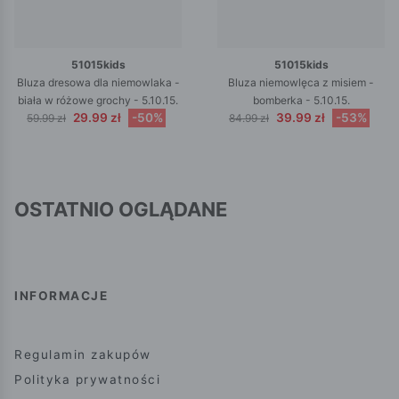
51015kids
51015kids
Bluza dresowa dla niemowlaka -
Bluza niemowlęca z misiem -
biała w różowe grochy - 5.10.15.
bomberka - 5.10.15.
29.99 zł
-50%
39.99 zł
-53%
59.99 zł
84.99 zł
OSTATNIO OGLĄDANE
INFORMACJE
Regulamin zakupów
Polityka prywatności