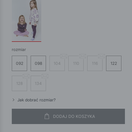
rozmiar
092
098
104
110
116
122
128
134
Jak dobrać rozmiar?
DODAJ DO KOSZYKA