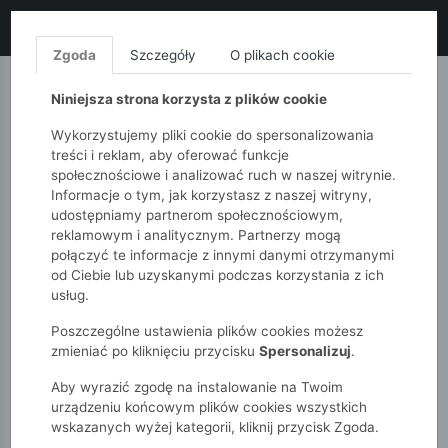
LIKWIDACJA KOLEKCJI!
+ ekstra
-10% z kodem: ALL10
(zakupy
od 120zł) 💣
KUP TERAZ!
Zgoda
Szczegóły
O plikach cookie
MONNARI
QUIOSQUE
FEMESTAGE
Niniejsza strona korzysta z plików cookie
Wykorzystujemy pliki cookie do spersonalizowania
treści i reklam, aby oferować funkcje
społecznościowe i analizować ruch w naszej witrynie.
Informacje o tym, jak korzystasz z naszej witryny,
udostępniamy partnerom społecznościowym,
reklamowym i analitycznym. Partnerzy mogą
połączyć te informacje z innymi danymi otrzymanymi
od Ciebie lub uzyskanymi podczas korzystania z ich
51015kids
Dziewczynki 2-7 lat
usług.
Legginsy dla dziewczynki 2-pak - prążkowane fioletowe i
liliowe
Poszczególne ustawienia plików cookies możesz
zmieniać po kliknięciu przycisku
Spersonalizuj
.
Aby wyrazić zgodę na instalowanie na Twoim
urządzeniu końcowym plików cookies wszystkich
wskazanych wyżej kategorii, kliknij przycisk Zgoda.