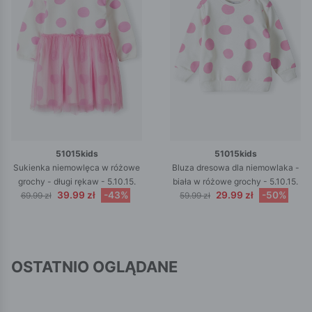
51015kids
51015kids
Sukienka niemowlęca w różowe
Bluza dresowa dla niemowlaka -
grochy - długi rękaw - 5.10.15.
biała w różowe grochy - 5.10.15.
39.99 zł
-43%
29.99 zł
-50%
69.99 zł
59.99 zł
OSTATNIO OGLĄDANE