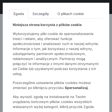
LIKWIDACJA KOLEKCJI!
+ ekstra
-10% z kodem: ALL10
(zakupy
od 120zł) 💣
KUP TERAZ!
Zgoda
Szczegóły
O plikach cookie
MONNARI
QUIOSQUE
FEMESTAGE
Niniejsza strona korzysta z plików cookie
Wykorzystujemy pliki cookie do spersonalizowania
treści i reklam, aby oferować funkcje
społecznościowe i analizować ruch w naszej witrynie.
Informacje o tym, jak korzystasz z naszej witryny,
udostępniamy partnerom społecznościowym,
reklamowym i analitycznym. Partnerzy mogą
połączyć te informacje z innymi danymi otrzymanymi
od Ciebie lub uzyskanymi podczas korzystania z ich
51015kids
Dziewczynki 2-7 lat
usług.
Opaska do włosów z motylkiem
Poszczególne ustawienia plików cookies możesz
zmieniać po kliknięciu przycisku
Spersonalizuj
.
Aby wyrazić zgodę na instalowanie na Twoim
urządzeniu końcowym plików cookies wszystkich
wskazanych wyżej kategorii, kliknij przycisk Zgoda.