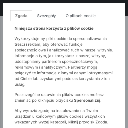
LIKWIDACJA KOLEKCJI!
+ ekstra
-10% z kodem: ALL10
(zakupy
od 120zł) 💣
KUP TERAZ!
Zgoda
Szczegóły
O plikach cookie
MONNARI
QUIOSQUE
FEMESTAGE
Niniejsza strona korzysta z plików cookie
Wykorzystujemy pliki cookie do spersonalizowania
treści i reklam, aby oferować funkcje
społecznościowe i analizować ruch w naszej witrynie.
Informacje o tym, jak korzystasz z naszej witryny,
udostępniamy partnerom społecznościowym,
reklamowym i analitycznym. Partnerzy mogą
połączyć te informacje z innymi danymi otrzymanymi
od Ciebie lub uzyskanymi podczas korzystania z ich
51015kids
Dziewczynki 2-7 lat
usług.
Pomarańczowa sukienka z cyrkowym nadrukiem - Limited
Edition
Poszczególne ustawienia plików cookies możesz
zmieniać po kliknięciu przycisku
Spersonalizuj
.
Aby wyrazić zgodę na instalowanie na Twoim
urządzeniu końcowym plików cookies wszystkich
wskazanych wyżej kategorii, kliknij przycisk Zgoda.