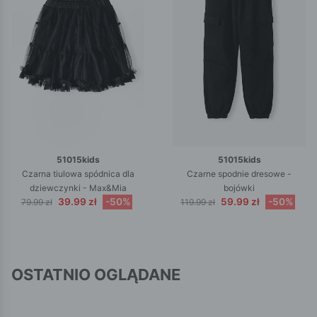
51015kids
51015kids
Czarna tiulowa spódnica dla
Czarne spodnie dresowe -
dziewczynki - Max&Mia
bojówki
39.99 zł
-50%
59.99 zł
-50%
79.99 zł
119.99 zł
OSTATNIO OGLĄDANE