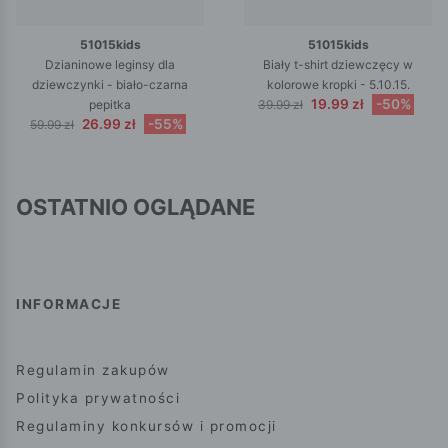
51015kids
51015kids
Dzianinowe leginsy dla
Biały t-shirt dziewczęcy w
dziewczynki - biało-czarna
kolorowe kropki - 5.10.15.
19.99 zł
-50%
pepitka
39.99 zł
26.99 zł
-55%
59.99 zł
OSTATNIO OGLĄDANE
INFORMACJE
Regulamin zakupów
Polityka prywatności
Regulaminy konkursów i promocji