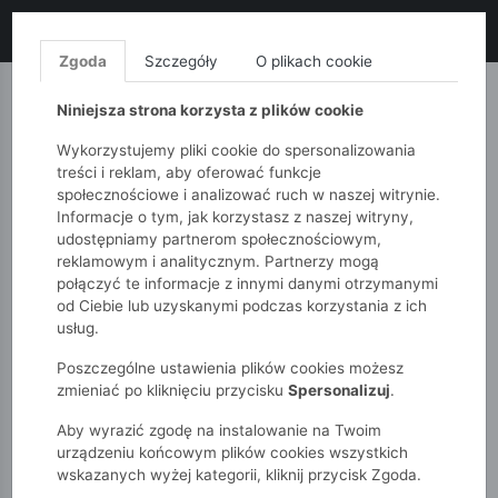
LIKWIDACJA KOLEKCJI!
+ ekstra
-10% z kodem: ALL10
(zakupy
od 120zł) 💣
KUP TERAZ!
Zgoda
Szczegóły
O plikach cookie
MONNARI
QUIOSQUE
FEMESTAGE
Niniejsza strona korzysta z plików cookie
Wykorzystujemy pliki cookie do spersonalizowania
treści i reklam, aby oferować funkcje
społecznościowe i analizować ruch w naszej witrynie.
Informacje o tym, jak korzystasz z naszej witryny,
udostępniamy partnerom społecznościowym,
reklamowym i analitycznym. Partnerzy mogą
połączyć te informacje z innymi danymi otrzymanymi
od Ciebie lub uzyskanymi podczas korzystania z ich
51015kids
Dziewczynki 2-7 lat
usług.
Skarpetki 3-pak dla małej dziewczynki
Poszczególne ustawienia plików cookies możesz
zmieniać po kliknięciu przycisku
Spersonalizuj
.
Aby wyrazić zgodę na instalowanie na Twoim
urządzeniu końcowym plików cookies wszystkich
wskazanych wyżej kategorii, kliknij przycisk Zgoda.