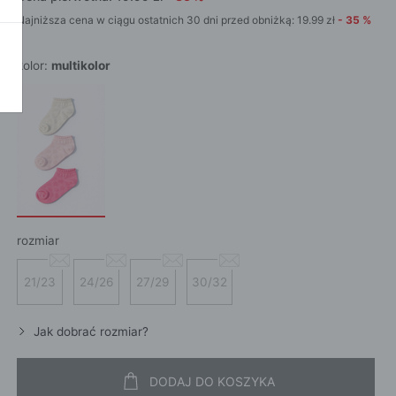
POKAŻ WSZ
Najniższa cena w ciągu ostatnich 30 dni przed obniżką:
19.99
zł
-
35
%
A
kolor:
multikolor
rozmiar
21/23
24/26
27/29
30/32
Jak dobrać rozmiar?
DODAJ DO KOSZYKA