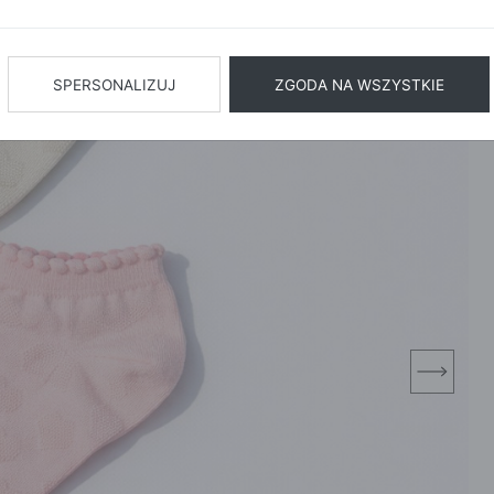
BIŻUTERIA
BIELIZN
AŻ WSZYSTKIE
SPERSONALIZUJ
ZGODA NA WSZYSTKIE
next