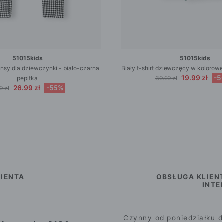
51015kids
51015kids
nsy dla dziewczynki - biało-czarna
Biały t-shirt dziewczęcy w kolorowe 
19.99 zł
-
pepitka
39.99 zł
26.99 zł
-55%
9 zł
IENTA
OBSŁUGA KLIEN
INT
Czynny od poniedziałku d