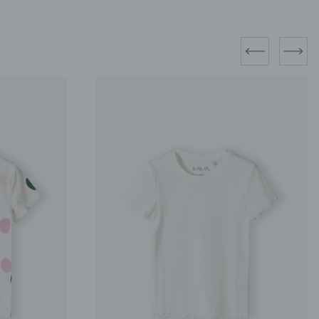
prev
next