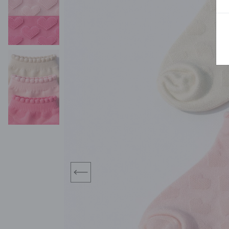
BLUZY
SPODENKI
SWETRY
T-SHIRTY
KOMBINEZONY I
POKAŻ WSZYSTKIE
POK
CZAPKI
KURTKI
SWETRY
SKARPETKI
JEANSY
SZORTY
KOMPLETY
SKARPETY/RAJSTOPY
CZAPKI
KOMPLETY DLA
NIEMOWLAKÓW-
DZIEWCZYNEK
RAMPERSY
prev
POKAŻ WSZYSTKIE