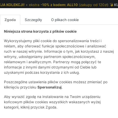
JA KOLEKCJI!
+ ekstra
-10% z kodem: ALL10
(zakupy od 120zł) 💣
K
Zgoda
Szczegóły
O plikach cookie
Niniejsza strona korzysta z plików cookie
NKI 7-12 LAT
CHŁOPCY 2-7 LAT
CHŁOPCY 7-12
Wykorzystujemy pliki cookie do spersonalizowania treści i
reklam, aby oferować funkcje społecznościowe i analizować
ruch w naszej witrynie. Informacje o tym, jak korzystasz z naszej
ki 3-pak z ozdobnym wykończeniem
E
IRTY
KOMPLETY
SPODNIE
T-SHIRTY
BEZRĘKAWN
T-SHIRTY
BEZRĘK
witryny, udostępniamy partnerom społecznościowym,
reklamowym i analitycznym. Partnerzy mogą połączyć te
Y I BLUZY Z
GINSY
SZORTY
KOSZULE
LEGGINSY
ZESTAWY
KOSZULE
SPODNI
informacje z innymi danymi otrzymanymi od Ciebie lub
UREM
DNIE
AKCESORIA
BLUZKI
SPODNIE
SZORTY
BLUZY I B
SPODNI
uzyskanymi podczas korzystania z ich usług.
TRY
SOWE
DRESOWE
KAPTUREM
BIELIZNA
BLUZY I BLUZY Z
AKCESORIA
JEANSY
Poszczególne ustawienia plików cookies możesz zmieniać po
ULE I BLUZKI
NSY
KAPTUREM
JEANSY
SWETRY
SKARPETKI I
KOMPL
CZAPKI, 
kliknięciu przycisku
Spersonalizuj
.
RAJSTOPY
KURTKI
KURTKI
DRESOW
KOMINY
KI
SUKIENKI
Aby wyrazić zgodę na instalowanie na Twoim urządzeniu
OZDOBY DO
SKARPET
CZKI
SPÓDNICZKI
końcowym plików cookies wszystkich wskazanych wyżej
WŁOSÓW
RAJSTO
kategorii, kliknij przycisk Zgoda.
KURTKI
POKAŻ WS
CZAPKI I
OZDOBY
AWNIKI
KAPELUSZE
WŁOSÓ
POKAŻ WSZYSTKIE