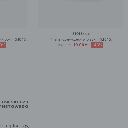
51015kids
kropki - 5.10.15.
T- shirt dziewczęcy w prążki - 5.10.15.
50%
19.99 zł
-43%
34.99 zł
TÓW SKLEPU
ERNETOWEGO
o piątku