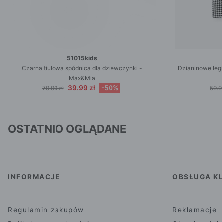
51015kids
Czarna tiulowa spódnica dla dziewczynki -
Dzianinowe legi
Max&Mia
39.99 zł
-50%
79.99 zł
59.9
OSTATNIO OGLĄDANE
INFORMACJE
OBSŁUGA KL
Regulamin zakupów
Reklamacje