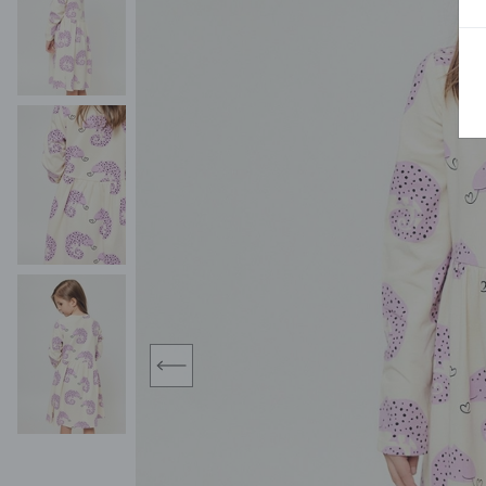
BLUZY
SPODENKI
SWETRY
T-SHIRTY
KOMBINEZONY I
POKAŻ WSZYSTKIE
POK
CZAPKI
KURTKI
SWETRY
SKARPETKI
JEANSY
SZORTY
KOMPLETY
SKARPETY/RAJSTOPY
CZAPKI
KOMPLETY DLA
NIEMOWLAKÓW-
DZIEWCZYNEK
RAMPERSY
prev
POKAŻ WSZYSTKIE