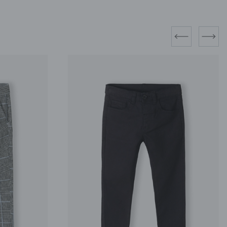
prev
next