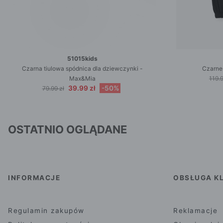
51015kids
Czarna tiulowa spódnica dla dziewczynki -
Czarne
Max&Mia
119.9
39.99 zł
-50%
79.99 zł
OSTATNIO OGLĄDANE
INFORMACJE
OBSŁUGA KL
Regulamin zakupów
Reklamacje