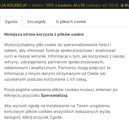
JA KOLEKCJI!
+ ekstra
-10% z kodem: ALL10
(zakupy od 120zł) 💣
K
Zgoda
Szczegóły
O plikach cookie
Niniejsza strona korzysta z plików cookie
NKI 7-12 LAT
CHŁOPCY 2-7 LAT
CHŁOPCY 7-12
Wykorzystujemy pliki cookie do spersonalizowania treści i
reklam, aby oferować funkcje społecznościowe i analizować
ruch w naszej witrynie. Informacje o tym, jak korzystasz z naszej
wem w kameleony 03K470I-3911
E
IRTY
KOMPLETY
SPODNIE
T-SHIRTY
BEZRĘKAWN
T-SHIRTY
BEZRĘK
witryny, udostępniamy partnerom społecznościowym,
reklamowym i analitycznym. Partnerzy mogą połączyć te
Y I BLUZY Z
GINSY
SZORTY
KOSZULE
LEGGINSY
ZESTAWY
KOSZULE
SPODNI
informacje z innymi danymi otrzymanymi od Ciebie lub
UREM
DNIE
AKCESORIA
BLUZKI
SPODNIE
SZORTY
BLUZY I B
SPODNI
uzyskanymi podczas korzystania z ich usług.
TRY
SOWE
DRESOWE
KAPTUREM
BIELIZNA
BLUZY I BLUZY Z
AKCESORIA
JEANSY
Poszczególne ustawienia plików cookies możesz zmieniać po
ULE I BLUZKI
NSY
KAPTUREM
JEANSY
SWETRY
SKARPETKI I
KOMPL
CZAPKI, 
kliknięciu przycisku
Spersonalizuj
.
RAJSTOPY
KURTKI
KURTKI
DRESOW
KOMINY
KI
SUKIENKI
Aby wyrazić zgodę na instalowanie na Twoim urządzeniu
OZDOBY DO
SKARPET
CZKI
SPÓDNICZKI
końcowym plików cookies wszystkich wskazanych wyżej
WŁOSÓW
RAJSTO
kategorii, kliknij przycisk Zgoda.
KURTKI
POKAŻ WS
CZAPKI I
OZDOBY
AWNIKI
KAPELUSZE
WŁOSÓ
POKAŻ WSZYSTKIE