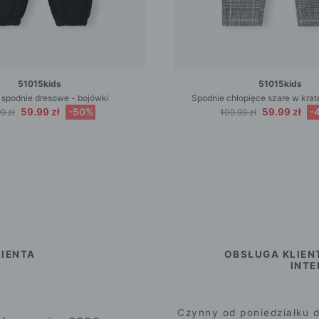
51015kids
51015kids
 spodnie dresowe - bojówki
Spodnie chłopięce szare w kra
59.99 zł
-50%
59.99 zł
-
9 zł
109.99 zł
IENTA
OBSŁUGA KLIEN
INT
Czynny od poniedziałku d