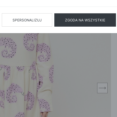
BIŻUTERIA
BIELIZN
AŻ WSZYSTKIE
SPERSONALIZUJ
ZGODA NA WSZYSTKIE
next