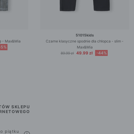
51015kids
tę - Max&Mia
Czarne klasyczne spodnie dla chłopca - slim -
45%
Max&Mia
49.99 zł
-44%
89.99 zł
TÓW SKLEPU
ERNETOWEGO
o piątku