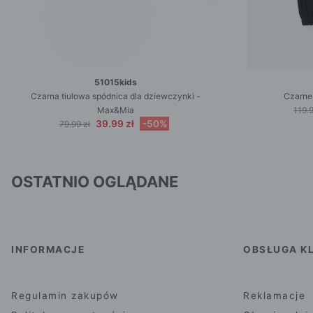
51015kids
Czarna tiulowa spódnica dla dziewczynki -
Czarne
Max&Mia
119.9
39.99 zł
-50%
79.99 zł
OSTATNIO OGLĄDANE
INFORMACJE
OBSŁUGA KL
Regulamin zakupów
Reklamacje