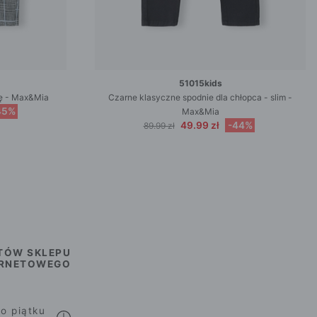
51015kids
tę - Max&Mia
Czarne klasyczne spodnie dla chłopca - slim -
45%
Max&Mia
49.99 zł
-44%
89.99 zł
TÓW SKLEPU
ERNETOWEGO
o piątku