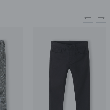
prev
next