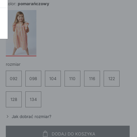
kolor:
pomarańczowy
POKAŻ WSZ
A
rozmiar
092
098
104
110
116
122
128
134
Jak dobrać rozmiar?
DODAJ DO KOSZYKA