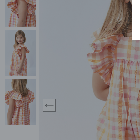
BLUZY
SPODENKI
SWETRY
T-SHIRTY
KOMBINEZONY I
POKAŻ WSZYSTKIE
POK
CZAPKI
KURTKI
SWETRY
SKARPETKI
JEANSY
SZORTY
KOMPLETY
SKARPETY/RAJSTOPY
CZAPKI
KOMPLETY DLA
NIEMOWLAKÓW-
DZIEWCZYNEK
RAMPERSY
prev
POKAŻ WSZYSTKIE