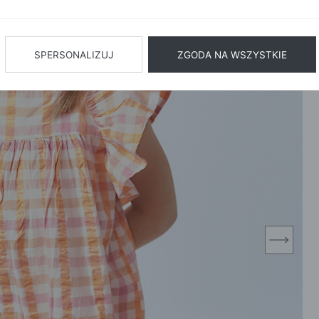
BIŻUTERIA
BIELIZN
AŻ WSZYSTKIE
SPERSONALIZUJ
ZGODA NA WSZYSTKIE
next