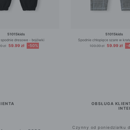
51015kids
51015kids
 spodnie dresowe - bojówki
Spodnie chłopięce szare w kra
59.99 zł
-50%
59.99 zł
-
9 zł
109.99 zł
IENTA
OBSŁUGA KLIEN
INT
Czynny od poniedziałku d