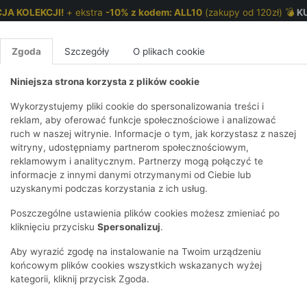
JA KOLEKCJI!
+ ekstra
-10% z kodem: ALL10
(zakupy od 120zł) 💣
K
Zgoda
Szczegóły
O plikach cookie
Niniejsza strona korzysta z plików cookie
NKI 7-12 LAT
CHŁOPCY 2-7 LAT
CHŁOPCY 7-12
Wykorzystujemy pliki cookie do spersonalizowania treści i
reklam, aby oferować funkcje społecznościowe i analizować
ruch w naszej witrynie. Informacje o tym, jak korzystasz z naszej
wem
E
IRTY
KOMPLETY
SPODNIE
T-SHIRTY
BEZRĘKAWN
T-SHIRTY
BEZRĘK
witryny, udostępniamy partnerom społecznościowym,
reklamowym i analitycznym. Partnerzy mogą połączyć te
Y I BLUZY Z
GINSY
SZORTY
KOSZULE
LEGGINSY
ZESTAWY
KOSZULE
SPODNI
informacje z innymi danymi otrzymanymi od Ciebie lub
UREM
DNIE
AKCESORIA
BLUZKI
SPODNIE
SZORTY
BLUZY I B
SPODNI
uzyskanymi podczas korzystania z ich usług.
TRY
SOWE
DRESOWE
KAPTUREM
BIELIZNA
BLUZY I BLUZY Z
AKCESORIA
JEANSY
Poszczególne ustawienia plików cookies możesz zmieniać po
ULE I BLUZKI
NSY
KAPTUREM
JEANSY
SWETRY
SKARPETKI I
KOMPL
CZAPKI, 
kliknięciu przycisku
Spersonalizuj
.
RAJSTOPY
KURTKI
KURTKI
DRESOW
KOMINY
KI
SUKIENKI
Aby wyrazić zgodę na instalowanie na Twoim urządzeniu
OZDOBY DO
SKARPET
CZKI
SPÓDNICZKI
końcowym plików cookies wszystkich wskazanych wyżej
WŁOSÓW
RAJSTO
kategorii, kliknij przycisk Zgoda.
KURTKI
POKAŻ WS
CZAPKI I
OZDOBY
AWNIKI
KAPELUSZE
WŁOSÓ
POKAŻ WSZYSTKIE