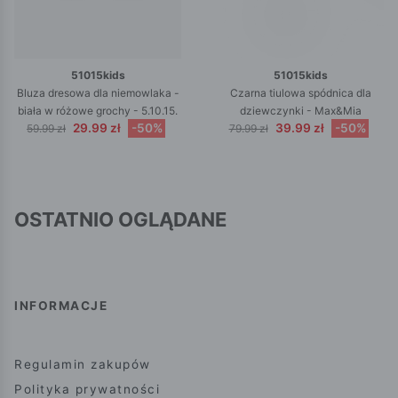
51015kids
51015kids
Bluza dresowa dla niemowlaka -
Czarna tiulowa spódnica dla
biała w różowe grochy - 5.10.15.
dziewczynki - Max&Mia
29.99 zł
-50%
39.99 zł
-50%
59.99 zł
79.99 zł
OSTATNIO OGLĄDANE
INFORMACJE
Regulamin zakupów
Polityka prywatności