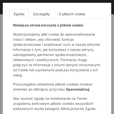
LIKWIDACJA KOLEKCJI!
+ ekstra
-10% z kodem: ALL10
(zakupy
od 120zł) 💣
KUP TERAZ!
Zgoda
Szczegóły
O plikach cookie
MONNARI
QUIOSQUE
FEMESTAGE
Niniejsza strona korzysta z plików cookie
Wykorzystujemy pliki cookie do spersonalizowania
treści i reklam, aby oferować funkcje
społecznościowe i analizować ruch w naszej witrynie.
Informacje o tym, jak korzystasz z naszej witryny,
udostępniamy partnerom społecznościowym,
reklamowym i analitycznym. Partnerzy mogą
połączyć te informacje z innymi danymi otrzymanymi
od Ciebie lub uzyskanymi podczas korzystania z ich
51015kids
Dziewczynki 2-7 lat
usług.
Szare grube rajstopy dziecięce z wzorem w paski.
Poszczególne ustawienia plików cookies możesz
zmieniać po kliknięciu przycisku
Spersonalizuj
.
Aby wyrazić zgodę na instalowanie na Twoim
urządzeniu końcowym plików cookies wszystkich
wskazanych wyżej kategorii, kliknij przycisk Zgoda.