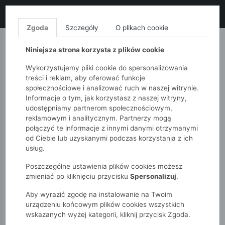
LIKWIDACJA KOLEKCJI!
+ ekstra
-10% z kodem: ALL10
(zakupy
od 120zł) 💣
KUP TERAZ!
Zgoda
Szczegóły
O plikach cookie
MONNARI
QUIOSQUE
FEMESTAGE
Niniejsza strona korzysta z plików cookie
Wykorzystujemy pliki cookie do spersonalizowania
treści i reklam, aby oferować funkcje
społecznościowe i analizować ruch w naszej witrynie.
Informacje o tym, jak korzystasz z naszej witryny,
udostępniamy partnerom społecznościowym,
reklamowym i analitycznym. Partnerzy mogą
połączyć te informacje z innymi danymi otrzymanymi
od Ciebie lub uzyskanymi podczas korzystania z ich
51015kids
Dziewczynki 2-7 lat
usług.
Szorty dziewczęce z falbanką
Poszczególne ustawienia plików cookies możesz
zmieniać po kliknięciu przycisku
Spersonalizuj
.
Aby wyrazić zgodę na instalowanie na Twoim
urządzeniu końcowym plików cookies wszystkich
wskazanych wyżej kategorii, kliknij przycisk Zgoda.