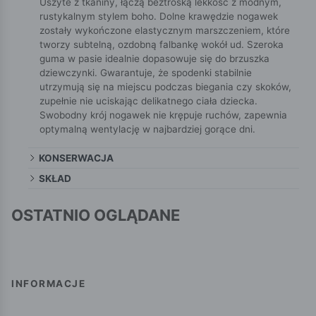
Uszyte z tkaniny, łączą beztroską lekkość z modnym,
rustykalnym stylem boho. Dolne krawędzie nogawek
zostały wykończone elastycznym marszczeniem, które
tworzy subtelną, ozdobną falbankę wokół ud. Szeroka
guma w pasie idealnie dopasowuje się do brzuszka
dziewczynki. Gwarantuje, że spodenki stabilnie
utrzymują się na miejscu podczas biegania czy skoków,
zupełnie nie uciskając delikatnego ciała dziecka.
Swobodny krój nogawek nie krępuje ruchów, zapewnia
optymalną wentylację w najbardziej gorące dni.
KONSERWACJA
SKŁAD
OSTATNIO OGLĄDANE
INFORMACJE