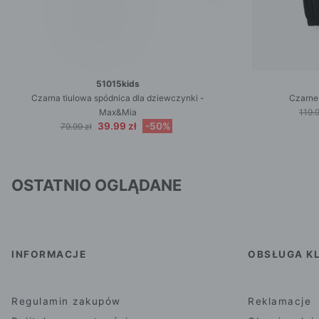
51015kids
Czarna tiulowa spódnica dla dziewczynki -
Czarne
Max&Mia
119.9
39.99 zł
-50%
79.99 zł
OSTATNIO OGLĄDANE
INFORMACJE
OBSŁUGA KL
Regulamin zakupów
Reklamacje