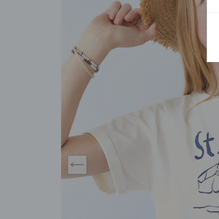
BLUZY
SPODENKI
SWETRY
T-SHIRTY
KOMBINEZONY I
POKAŻ WSZYSTKIE
POK
CZAPKI
KURTKI
SWETRY
SKARPETKI
JEANSY
SZORTY
KOMPLETY
SKARPETY/RAJSTOPY
CZAPKI
KOMPLETY DLA
NIEMOWLAKÓW-
DZIEWCZYNEK
RAMPERSY
prev
POKAŻ WSZYSTKIE