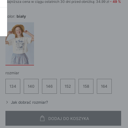
Najniższa cena w ciągu ostatnich 30 dni przed obniżką:
34.99
zł
-
49
%
POKAŻ WSZ
A
kolor:
biały
rozmiar
134
140
146
152
158
164
Jak dobrać rozmiar?
DODAJ DO KOSZYKA