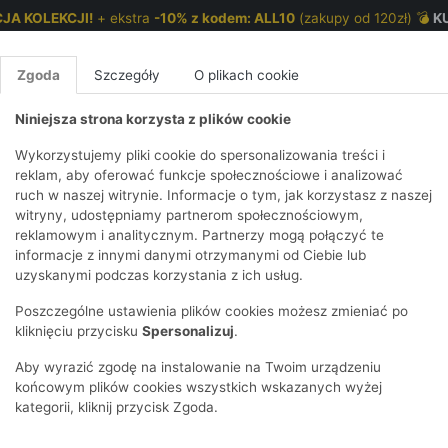
JA KOLEKCJI!
+ ekstra
-10% z kodem: ALL10
(zakupy od 120zł) 💣
K
Zgoda
Szczegóły
O plikach cookie
Niniejsza strona korzysta z plików cookie
NKI 7-12 LAT
CHŁOPCY 2-7 LAT
CHŁOPCY 7-12
Wykorzystujemy pliki cookie do spersonalizowania treści i
reklam, aby oferować funkcje społecznościowe i analizować
ruch w naszej witrynie. Informacje o tym, jak korzystasz z naszej
E
IRTY
KOMPLETY
SPODNIE
T-SHIRTY
BEZRĘKAWN
T-SHIRTY
BEZRĘK
witryny, udostępniamy partnerom społecznościowym,
reklamowym i analitycznym. Partnerzy mogą połączyć te
Y I BLUZY Z
GINSY
SZORTY
KOSZULE
LEGGINSY
ZESTAWY
KOSZULE
SPODNI
informacje z innymi danymi otrzymanymi od Ciebie lub
UREM
DNIE
AKCESORIA
BLUZKI
SPODNIE
SZORTY
BLUZY I B
SPODNI
uzyskanymi podczas korzystania z ich usług.
TRY
SOWE
DRESOWE
KAPTUREM
BIELIZNA
BLUZY I BLUZY Z
AKCESORIA
JEANSY
Poszczególne ustawienia plików cookies możesz zmieniać po
ULE I BLUZKI
NSY
KAPTUREM
JEANSY
SWETRY
SKARPETKI I
KOMPL
CZAPKI, 
kliknięciu przycisku
Spersonalizuj
.
RAJSTOPY
KURTKI
KURTKI
DRESOW
KOMINY
KI
SUKIENKI
Aby wyrazić zgodę na instalowanie na Twoim urządzeniu
OZDOBY DO
SKARPET
CZKI
SPÓDNICZKI
końcowym plików cookies wszystkich wskazanych wyżej
WŁOSÓW
RAJSTO
kategorii, kliknij przycisk Zgoda.
KURTKI
POKAŻ WS
CZAPKI I
OZDOBY
AWNIKI
KAPELUSZE
WŁOSÓ
POKAŻ WSZYSTKIE