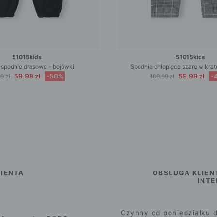
51015kids
51015kids
 spodnie dresowe - bojówki
Spodnie chłopięce szare w kra
59.99 zł
-50%
59.99 zł
-
9 zł
109.99 zł
IENTA
OBSŁUGA KLIEN
INT
Czynny od poniedziałku d