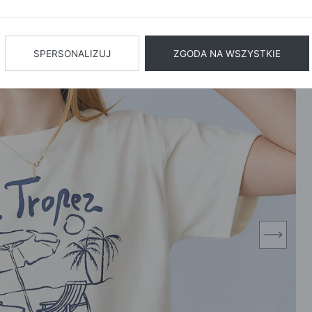
BIŻUTERIA
BIELIZN
AŻ WSZYSTKIE
SPERSONALIZUJ
ZGODA NA WSZYSTKIE
next