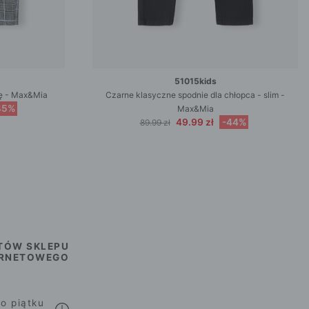
51015kids
tę - Max&Mia
Czarne klasyczne spodnie dla chłopca - slim -
45%
Max&Mia
49.99 zł
-44%
89.99 zł
TÓW SKLEPU
ERNETOWEGO
o piątku