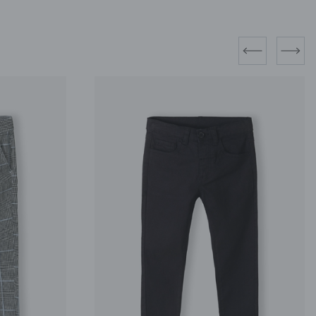
prev
next