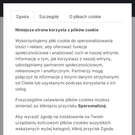
LIKWIDACJA KOLEKCJI!
+ ekstra
-10% z kodem: ALL10
(zakupy
od 120zł) 💣
KUP TERAZ!
Zgoda
Szczegóły
O plikach cookie
MONNARI
QUIOSQUE
FEMESTAGE
Niniejsza strona korzysta z plików cookie
Wykorzystujemy pliki cookie do spersonalizowania
treści i reklam, aby oferować funkcje
społecznościowe i analizować ruch w naszej witrynie.
Informacje o tym, jak korzystasz z naszej witryny,
udostępniamy partnerom społecznościowym,
reklamowym i analitycznym. Partnerzy mogą
połączyć te informacje z innymi danymi otrzymanymi
od Ciebie lub uzyskanymi podczas korzystania z ich
51015kids
Dziewczynki 7-12 lat
usług.
Bluza dziewczęca z kapturem i nadrukiem pieska
Poszczególne ustawienia plików cookies możesz
zmieniać po kliknięciu przycisku
Spersonalizuj
.
Aby wyrazić zgodę na instalowanie na Twoim
urządzeniu końcowym plików cookies wszystkich
wskazanych wyżej kategorii, kliknij przycisk Zgoda.