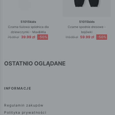
51015kids
51015kids
Czarna tiulowa spódnica dla
Czarne spodnie dresowe -
dziewczynki - Max&Mia
bojówki
39.99 zł
-50%
59.99 zł
-50%
79.99 zł
119.99 zł
OSTATNIO OGLĄDANE
INFORMACJE
Regulamin zakupów
Polityka prywatności