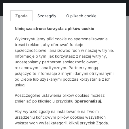
LIKWIDACJA KOLEKCJI!
+ ekstra
-10% z kodem: ALL10
(zakupy
od 120zł) 💣
KUP TERAZ!
Zgoda
Szczegóły
O plikach cookie
MONNARI
QUIOSQUE
FEMESTAGE
Niniejsza strona korzysta z plików cookie
Wykorzystujemy pliki cookie do spersonalizowania
treści i reklam, aby oferować funkcje
społecznościowe i analizować ruch w naszej witrynie.
Informacje o tym, jak korzystasz z naszej witryny,
udostępniamy partnerom społecznościowym,
reklamowym i analitycznym. Partnerzy mogą
połączyć te informacje z innymi danymi otrzymanymi
od Ciebie lub uzyskanymi podczas korzystania z ich
51015kids
Niemowlak
usług.
Bluza niemowlęca z misiem - bomberka - 5.10.15.
Poszczególne ustawienia plików cookies możesz
zmieniać po kliknięciu przycisku
Spersonalizuj
.
Aby wyrazić zgodę na instalowanie na Twoim
urządzeniu końcowym plików cookies wszystkich
wskazanych wyżej kategorii, kliknij przycisk Zgoda.