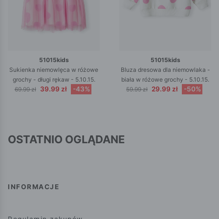
51015kids
51015kids
Sukienka niemowlęca w różowe
Bluza dresowa dla niemowlaka -
grochy - długi rękaw - 5.10.15.
biała w różowe grochy - 5.10.15.
39.99 zł
-43%
29.99 zł
-50%
69.99 zł
59.99 zł
OSTATNIO OGLĄDANE
INFORMACJE