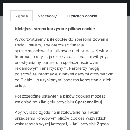
LIKWIDACJA KOLEKCJI!
+ ekstra
-10% z kodem: ALL10
(zakupy
od 120zł) 💣
KUP TERAZ!
Zgoda
Szczegóły
O plikach cookie
MONNARI
QUIOSQUE
FEMESTAGE
Niniejsza strona korzysta z plików cookie
Wykorzystujemy pliki cookie do spersonalizowania
treści i reklam, aby oferować funkcje
społecznościowe i analizować ruch w naszej witrynie.
Informacje o tym, jak korzystasz z naszej witryny,
udostępniamy partnerom społecznościowym,
reklamowym i analitycznym. Partnerzy mogą
połączyć te informacje z innymi danymi otrzymanymi
od Ciebie lub uzyskanymi podczas korzystania z ich
51015kids
Dziewczynki 7-12 lat
usług.
Długa spódnica koronkowa dla dziewczynki – z podszewką
Poszczególne ustawienia plików cookies możesz
zmieniać po kliknięciu przycisku
Spersonalizuj
.
Aby wyrazić zgodę na instalowanie na Twoim
urządzeniu końcowym plików cookies wszystkich
wskazanych wyżej kategorii, kliknij przycisk Zgoda.