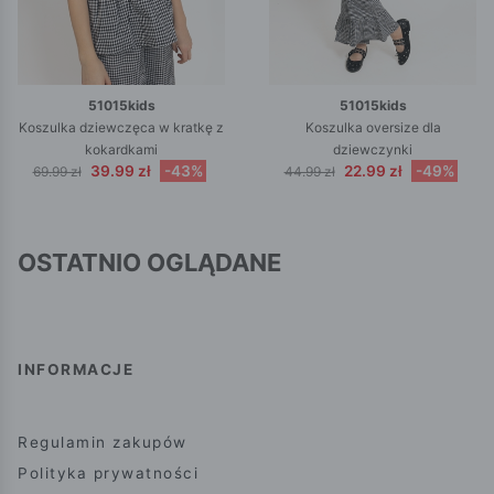
51015kids
51015kids
Koszulka dziewczęca w kratkę z
Koszulka oversize dla
kokardkami
dziewczynki
39.99 zł
-43%
22.99 zł
-49%
69.99 zł
44.99 zł
OSTATNIO OGLĄDANE
INFORMACJE
Regulamin zakupów
Polityka prywatności