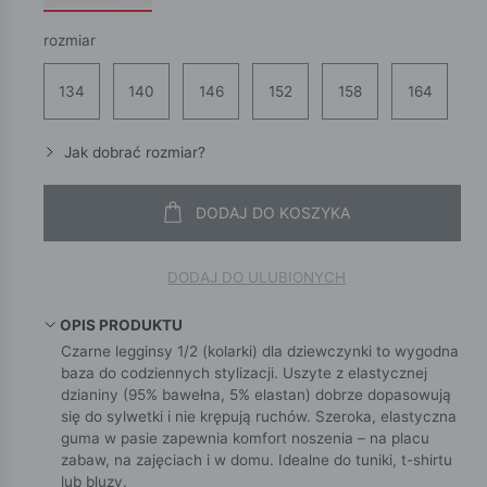
rozmiar
134
140
146
152
158
164
Jak dobrać rozmiar?
DODAJ DO KOSZYKA
DODAJ DO ULUBIONYCH
OPIS PRODUKTU
Czarne legginsy 1/2 (kolarki) dla dziewczynki to wygodna
baza do codziennych stylizacji. Uszyte z elastycznej
dzianiny (95% bawełna, 5% elastan) dobrze dopasowują
się do sylwetki i nie krępują ruchów. Szeroka, elastyczna
guma w pasie zapewnia komfort noszenia – na placu
zabaw, na zajęciach i w domu. Idealne do tuniki, t-shirtu
lub bluzy.