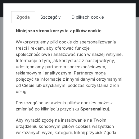
LIKWIDACJA KOLEKCJI!
+ ekstra
-10% z kodem: ALL10
(zakupy
od 120zł) 💣
KUP TERAZ!
Zgoda
Szczegóły
O plikach cookie
MONNARI
QUIOSQUE
FEMESTAGE
Niniejsza strona korzysta z plików cookie
Wykorzystujemy pliki cookie do spersonalizowania
treści i reklam, aby oferować funkcje
społecznościowe i analizować ruch w naszej witrynie.
Informacje o tym, jak korzystasz z naszej witryny,
udostępniamy partnerom społecznościowym,
reklamowym i analitycznym. Partnerzy mogą
połączyć te informacje z innymi danymi otrzymanymi
od Ciebie lub uzyskanymi podczas korzystania z ich
51015kids
Dziewczynki 7-12 lat
usług.
Legginsy 1/2 dziewczęce
Poszczególne ustawienia plików cookies możesz
zmieniać po kliknięciu przycisku
Spersonalizuj
.
Aby wyrazić zgodę na instalowanie na Twoim
urządzeniu końcowym plików cookies wszystkich
wskazanych wyżej kategorii, kliknij przycisk Zgoda.