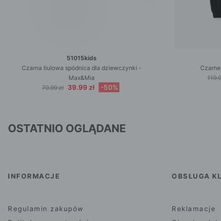
51015kids
Czarna tiulowa spódnica dla dziewczynki -
Czarne
Max&Mia
119.9
39.99 zł
-50%
79.99 zł
OSTATNIO OGLĄDANE
INFORMACJE
OBSŁUGA KL
Regulamin zakupów
Reklamacje