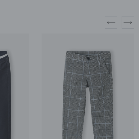
prev
next