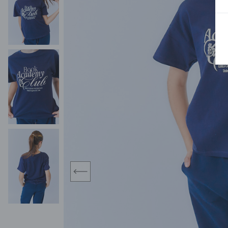
BLUZY
SPODENKI
SWETRY
T-SHIRTY
KOMBINEZONY I
POKAŻ WSZYSTKIE
POK
CZAPKI
KURTKI
SWETRY
SKARPETKI
JEANSY
SZORTY
KOMPLETY
SKARPETY/RAJSTOPY
CZAPKI
KOMPLETY DLA
NIEMOWLAKÓW-
DZIEWCZYNEK
RAMPERSY
prev
POKAŻ WSZYSTKIE