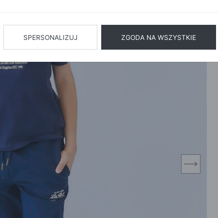
BIŻUTERIA
BIELIZN
AŻ WSZYSTKIE
SPERSONALIZUJ
ZGODA NA WSZYSTKIE
next