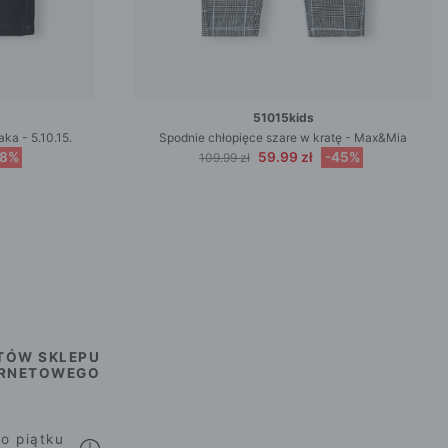
51015kids
ka - 5.10.15.
Spodnie chłopięce szare w kratę - Max&Mia
38%
59.99 zł
-45%
109.99 zł
TÓW SKLEPU
ERNETOWEGO
o piątku