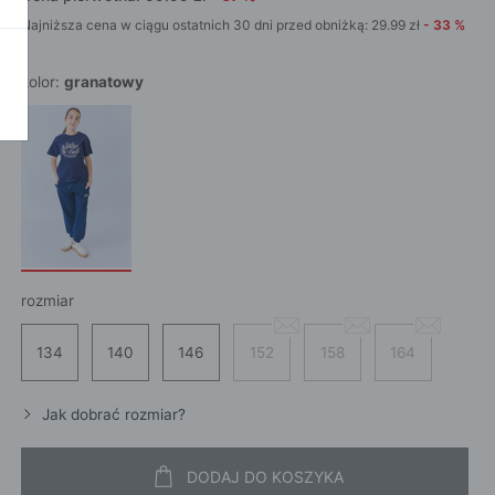
POKAŻ WSZ
Najniższa cena w ciągu ostatnich 30 dni przed obniżką:
29.99
zł
-
33
%
A
kolor:
granatowy
rozmiar
134
140
146
152
158
164
Jak dobrać rozmiar?
DODAJ DO KOSZYKA