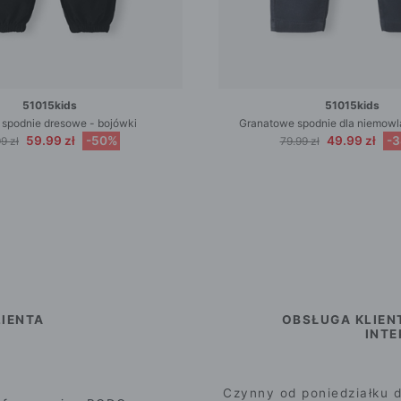
51015kids
51015kids
 spodnie dresowe - bojówki
Granatowe spodnie dla niemowla
59.99 zł
-50%
49.99 zł
-
9 zł
79.99 zł
IENTA
OBSŁUGA KLIEN
INT
Czynny od poniedziałku d