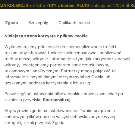
JA KOLEKCJI!
+ ekstra
-10% z kodem: ALL10
(zakupy od 120zł) 💣
K
Zgoda
Szczegóły
O plikach cookie
Niniejsza strona korzysta z plików cookie
NKI 7-12 LAT
CHŁOPCY 2-7 LAT
CHŁOPCY 7-12
Wykorzystujemy pliki cookie do spersonalizowania treści i
reklam, aby oferować funkcje społecznościowe i analizować
ruch w naszej witrynie. Informacje o tym, jak korzystasz z naszej
anatowa oversize z nadrukiem
E
IRTY
KOMPLETY
SPODNIE
T-SHIRTY
BEZRĘKAWN
T-SHIRTY
BEZRĘK
witryny, udostępniamy partnerom społecznościowym,
reklamowym i analitycznym. Partnerzy mogą połączyć te
Y I BLUZY Z
GINSY
SZORTY
KOSZULE
LEGGINSY
ZESTAWY
KOSZULE
SPODNI
informacje z innymi danymi otrzymanymi od Ciebie lub
UREM
DNIE
AKCESORIA
BLUZKI
SPODNIE
SZORTY
BLUZY I B
SPODNI
uzyskanymi podczas korzystania z ich usług.
TRY
SOWE
DRESOWE
KAPTUREM
BIELIZNA
BLUZY I BLUZY Z
AKCESORIA
JEANSY
Poszczególne ustawienia plików cookies możesz zmieniać po
ULE I BLUZKI
NSY
KAPTUREM
JEANSY
SWETRY
SKARPETKI I
KOMPL
CZAPKI, 
kliknięciu przycisku
Spersonalizuj
.
RAJSTOPY
KURTKI
KURTKI
DRESOW
KOMINY
KI
SUKIENKI
Aby wyrazić zgodę na instalowanie na Twoim urządzeniu
OZDOBY DO
SKARPET
CZKI
SPÓDNICZKI
końcowym plików cookies wszystkich wskazanych wyżej
WŁOSÓW
RAJSTO
kategorii, kliknij przycisk Zgoda.
KURTKI
POKAŻ WS
CZAPKI I
OZDOBY
AWNIKI
KAPELUSZE
WŁOSÓ
POKAŻ WSZYSTKIE