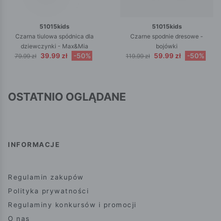
51015kids
51015kids
Czarna tiulowa spódnica dla
Czarne spodnie dresowe -
dziewczynki - Max&Mia
bojówki
39.99 zł
-50%
59.99 zł
-50%
79.99 zł
119.99 zł
OSTATNIO OGLĄDANE
INFORMACJE
Regulamin zakupów
Polityka prywatności
Regulaminy konkursów i promocji
O nas