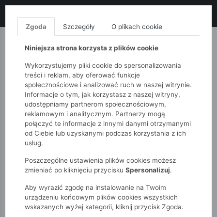
LIKWIDACJA KOLEKCJI!
+ ekstra
-10% z kodem: ALL10
(zakupy
od 120zł) 💣
KUP TERAZ!
Zgoda
Szczegóły
O plikach cookie
MONNARI
QUIOSQUE
FEMESTAGE
Niniejsza strona korzysta z plików cookie
Wykorzystujemy pliki cookie do spersonalizowania
treści i reklam, aby oferować funkcje
społecznościowe i analizować ruch w naszej witrynie.
Informacje o tym, jak korzystasz z naszej witryny,
udostępniamy partnerom społecznościowym,
reklamowym i analitycznym. Partnerzy mogą
połączyć te informacje z innymi danymi otrzymanymi
od Ciebie lub uzyskanymi podczas korzystania z ich
51015kids
Dziewczynki 7-12 lat
usług.
Koszulka w granatowe paski
Poszczególne ustawienia plików cookies możesz
zmieniać po kliknięciu przycisku
Spersonalizuj
.
Aby wyrazić zgodę na instalowanie na Twoim
urządzeniu końcowym plików cookies wszystkich
wskazanych wyżej kategorii, kliknij przycisk Zgoda.